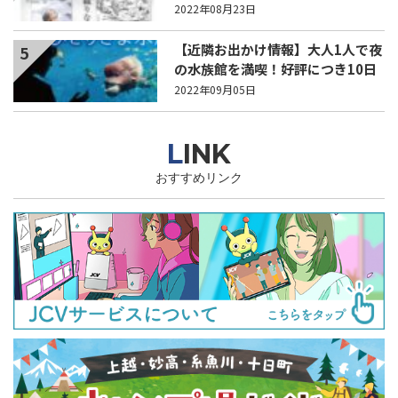
化」9月6日から
2022年08月23日
【近隣お出かけ情報】大人1人で夜
5
の水族館を満喫！好評につき10日
（土）も開催！
2022年09月05日
LINK
おすすめリンク