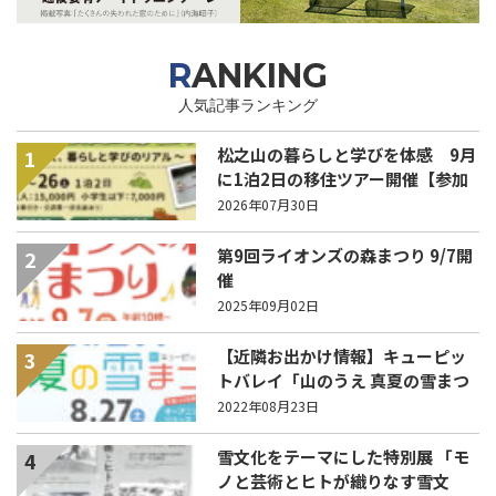
RANKING
人気記事ランキング
松之山の暮らしと学びを体感 9月
1
に1泊2日の移住ツアー開催【参加
家族募集】
2026年07月30日
第9回ライオンズの森まつり 9/7開
2
催
2025年09月02日
【近隣お出かけ情報】キューピッ
3
トバレイ「山のうえ 真夏の雪まつ
り」 27日(土)に開催！
2022年08月23日
雪文化をテーマにした特別展 「モ
4
ノと芸術とヒトが織りなす雪文