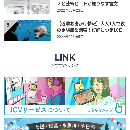
ノと芸術とヒトが織りなす雪文
化」9月6日から
2022年08月23日
【近隣お出かけ情報】大人1人で夜
5
の水族館を満喫！好評につき10日
（土）も開催！
2022年09月05日
LINK
おすすめリンク