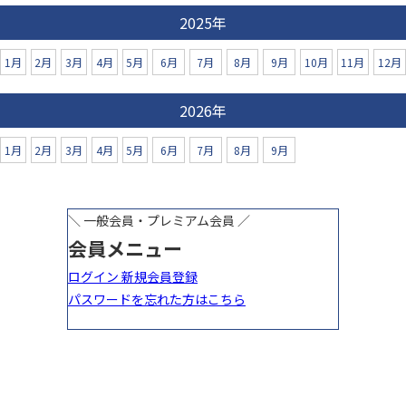
2025年
1月
2月
3月
4月
5月
6月
7月
8月
9月
10月
11月
12月
2026年
1月
2月
3月
4月
5月
6月
7月
8月
9月