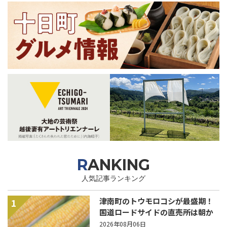
RANKING
人気記事ランキング
津南町のトウモロコシが最盛期！
1
国道ロードサイドの直売所は朝か
ら長い列！
2026年08月06日