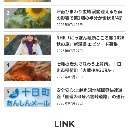
津南ひまわり広場 満開迎えるも雨
2
の影響で第1畑の半分が倒伏 8/4ま
で駐車場を無料開放
2026年07月29日
NHK「にっぽん縦断こころ旅 2026
3
秋の旅」新潟県 エピソード募集
中！
2026年07月27日
七輪の炭火で味わう上質肉。十日
4
町市稲荷町「火蔵-KAGURA-」
2026年07月29日
安全安心:上越魚沼地域振興快速道
5
路「国道253号八箇峠道路」の通行
規制について
2026年07月29日
LINK