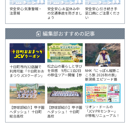
安全安心:気象警報・
安全安心:お盆休み中
安全安心:引き続き手
注意報
の交通事故を防ぎまし
足口病にご注意くださ
ょう
い
編集部おすすめの記事
松之山の暮らしと学び
十日町市内32店舗で
NHK「にっぽん縦断こ
を体感 9月に1泊2日
利用可能「十日町おお
ころ旅 2026秋の旅」
の移住ツアー開催【参
まつり JCVクーポン」
新潟県 エピソード募
加家族募集】
新聞折込をご覧くださ
集中！
い！
リオン・ドールの
【野球部紹介】甲子園
【野球部紹介】甲子園
「JCV PRセンター」
へダッシュ！ 十日町
へダッシュ！ 十日町
が移転リニューアル！
総合高校
高校
6/5から3日間 記念イ
ベント開催