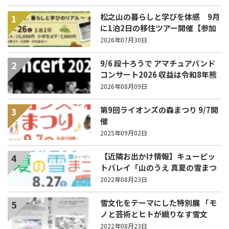
松之山の暮らしと学びを体感 9月
1
に1泊2日の移住ツアー開催【参加
家族募集】
2026年07月30日
9/6 段十ろうで アマチュアバンド
2
コンサート2026 収益は令和8年熊
本地震の被災地支援へ
2026年08月09日
第9回ライオンズの森まつり 9/7開
3
催
2025年09月02日
【近隣お出かけ情報】キューピッ
4
トバレイ「山のうえ 真夏の雪まつ
り」 27日(土)に開催！
2022年08月23日
雪文化をテーマにした特別展 「モ
5
ノと芸術とヒトが織りなす雪文
化」9月6日から
2022年08月23日