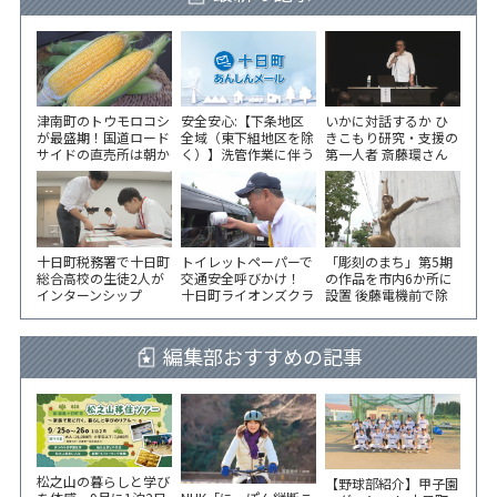
津南町のトウモロコシ
安全安心:【下条地区
いかに対話するか ひ
が最盛期！国道ロード
全域（東下組地区を除
きこもり研究・支援の
サイドの直売所は朝か
く）】洗管作業に伴う
第一人者 斎藤環さん
ら長い列！
水道の濁りの発生につ
が千手コミセンで講演
いて
十日町税務署で十日町
トイレットペーパーで
「彫刻のまち」第5期
総合高校の生徒2人が
交通安全呼びかけ！
の作品を市内6か所に
インターンシップ
十日町ライオンズクラ
設置 後藤電機前で除
ブが国道沿いで街頭指
幕式
導
編集部おすすめの記事
松之山の暮らしと学び
【野球部紹介】甲子園