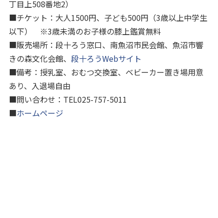
丁目上508番地2）
■チケット：大人1500円、子ども500円（3歳以上中学生
以下） ※3歳未満のお子様の膝上鑑賞無料
■販売場所：段十ろう窓口、南魚沼市民会館、魚沼市響
きの森文化会館、
段十ろうWebサイト
■備考：授乳室、おむつ交換室、ベビーカー置き場用意
あり、入退場自由
■問い合わせ：TEL025-757-5011
■
ホームページ