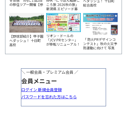
NHK「にっぽん縦断こ
を体感 9月に1泊2日
へダッシュ！ 十日町
ころ旅 2026秋の旅」
の移住ツアー開催【参
総合高校
新潟県 エピソード募
加家族募集】
集中！
リオン・ドールの
【野球部紹介】甲子園
「 防火PRデザインコ
「JCV PRセンター」
へダッシュ！ 十日町
ンテスト」秋の火災予
が移転リニューアル！
高校
防運動に向けて 写真
6/5から3日間 記念イ
やイラスト作品募集！
ベント開催