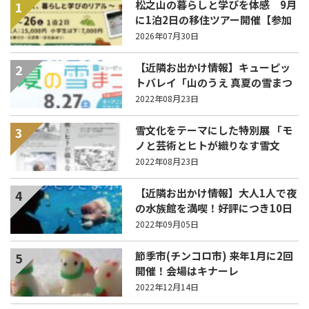
松之山の暮らしと学びを体感 9月
1
に1泊2日の移住ツアー開催【参加
家族募集】
2026年07月30日
【近隣お出かけ情報】キューピッ
2
トバレイ「山のうえ 真夏の雪まつ
り」 27日(土)に開催！
2022年08月23日
雪文化をテーマにした特別展 「モ
3
ノと芸術とヒトが織りなす雪文
化」9月6日から
2022年08月23日
【近隣お出かけ情報】大人1人で夜
4
の水族館を満喫！好評につき10日
（土）も開催！
2022年09月05日
節季市(チンコロ市) 来年1月に2回
5
開催！会場はキナーレ
2022年12月14日