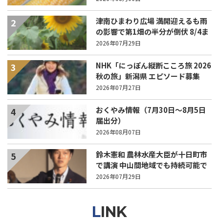
津南ひまわり広場 満開迎えるも雨
2
の影響で第1畑の半分が倒伏 8/4ま
で駐車場を無料開放
2026年07月29日
NHK「にっぽん縦断こころ旅 2026
3
秋の旅」新潟県 エピソード募集
中！
2026年07月27日
おくやみ情報（7月30日～8月5日
4
届出分）
2026年08月07日
鈴木憲和 農林水産大臣が十日町市
5
で講演 中山間地域でも持続可能で
稼げる農業とは？
2026年07月29日
LINK