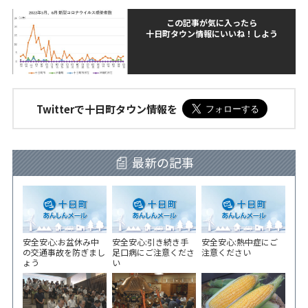
この記事が気に入ったら
十日町タウン情報にいいね！しよう
Twitterで十日町タウン情報を
最新の記事
安全安心:お盆休み中
安全安心:引き続き手
安全安心:熱中症にご
の交通事故を防ぎまし
足口病にご注意くださ
注意ください
ょう
い