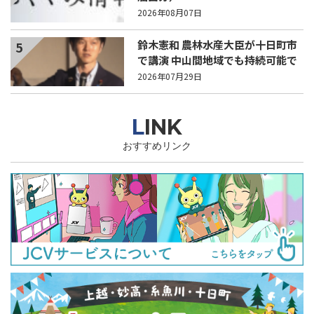
2026年08月07日
鈴木憲和 農林水産大臣が十日町市
5
で講演 中山間地域でも持続可能で
稼げる農業とは？
2026年07月29日
LINK
おすすめリンク