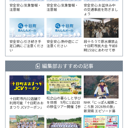
安全安心:気象警報・
安全安心:気象警報・
安全安心:お盆休み中
注意報
注意報
の交通事故を防ぎまし
ょう
安全安心:引き続き手
安全安心:熱中症にご
段十ろうで原水爆禁止
足口病にご注意くださ
注意ください
十日町市民大会 午前8
い
時15分にあわせて参
加者が黙とう
編集部おすすめの記事
松之山の暮らしと学び
十日町市内32店舗で
NHK「にっぽん縦断こ
を体感 9月に1泊2日
利用可能「十日町おお
ころ旅 2026秋の旅」
の移住ツアー開催【参
まつり JCVクーポン」
新潟県 エピソード募
加家族募集】
新聞折込をご覧くださ
集中！
い！