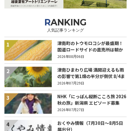
RANKING
人気記事ランキング
津南町のトウモロコシが最盛期！
1
国道ロードサイドの直売所は朝か
ら長い列！
2026年08月06日
津南ひまわり広場 満開迎えるも雨
2
の影響で第1畑の半分が倒伏 8/4ま
で駐車場を無料開放
2026年07月29日
NHK「にっぽん縦断こころ旅 2026
3
秋の旅」新潟県 エピソード募集
中！
2026年07月27日
おくやみ情報（7月30日～8月5日
4
届出分）