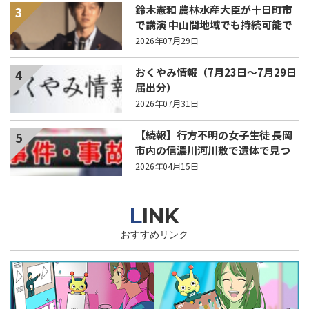
鈴木憲和 農林水産大臣が十日町市
3
で講演 中山間地域でも持続可能で
稼げる農業とは？
2026年07月29日
おくやみ情報（7月23日～7月29日
4
届出分）
2026年07月31日
【続報】行方不明の女子生徒 長岡
5
市内の信濃川河川敷で遺体で見つ
かる
2026年04月15日
LINK
おすすめリンク