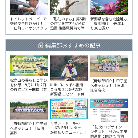
トイレットペーパーで
「彫刻のまち」第5期
新潟県を含む北陸地方
交通安全呼びかけ！
の作品を市内6か所に
「梅雨明け」 去年よ
十日町ライオンズクラ
設置 後藤電機前で除
り36日遅い
ブが国道沿いで街頭指
幕式
導
編集部おすすめの記事
松之山の暮らしと学び
【野球部紹介】甲子園
NHK「にっぽん縦断こ
を体感 9月に1泊2日
へダッシュ！ 十日町
ころ旅 2026秋の旅」
の移住ツアー開催【参
総合高校
新潟県 エピソード募
加家族募集】
集中！
リオン・ドールの
【野球部紹介】甲子園
「 防火PRデザインコ
「JCV PRセンター」
へダッシュ！ 十日町
ンテスト」秋の火災予
が移転リニューアル！
高校
防運動に向けて 写真
6/5から3日間 記念イ