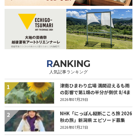
RANKING
人気記事ランキング
津南ひまわり広場 満開迎えるも雨
1
の影響で第1畑の半分が倒伏 8/4ま
で駐車場を無料開放
2026年07月29日
NHK「にっぽん縦断こころ旅 2026
2
秋の旅」新潟県 エピソード募集
中！
2026年07月27日