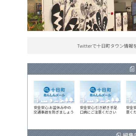
Twitterで十日町タウン情報
安全安心:お盆休み中の
安全安心:引き続き手足
安全
交通事故を防ぎましょう
口病にご注意ください
意く
編集