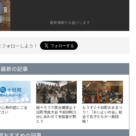
最新情報をお届けします
を
フォローしよう！
最新の記事
安心:熱中症にご注
段十ろうで原水爆禁止十
もうすぐ十日町おおまつ
ださい
日町市民大会 午前8時15
り！「おいよいの会」総
分にあわせて参加者が黙
会で氏子たちが一致団
とう
結！
部おすすめの記事