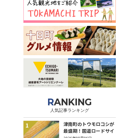
RANKING
人気記事ランキング
津南町のトウモロコシが
1
最盛期！国道ロードサイ
ドの直売所は朝から長い
2026年08月06日