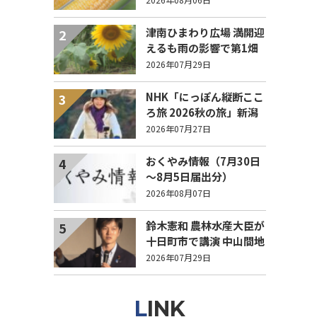
列！
津南ひまわり広場 満開迎
2
えるも雨の影響で第1畑
の半分が倒伏 8/4まで駐
2026年07月29日
車場を無料開放
NHK「にっぽん縦断ここ
3
ろ旅 2026秋の旅」新潟
県 エピソード募集中！
2026年07月27日
おくやみ情報（7月30日
4
～8月5日届出分）
2026年08月07日
鈴木憲和 農林水産大臣が
5
十日町市で講演 中山間地
域でも持続可能で稼げる
2026年07月29日
農業とは？
LINK