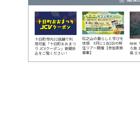
松之山の暮らしと学びを
十日町市内32店舗で利
体感 9月に1泊2日の移
NHK
用可能「十日町おおまつ
住ツアー開催【参加家族
ろ旅 
り JCVクーポン」新聞折
募集】
県 
込をご覧ください！