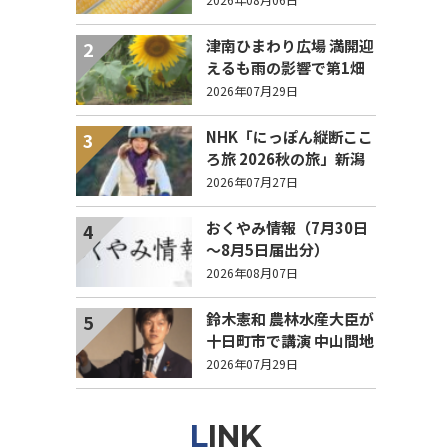
列！
津南ひまわり広場 満開迎
2
えるも雨の影響で第1畑
の半分が倒伏 8/4まで駐
2026年07月29日
車場を無料開放
NHK「にっぽん縦断ここ
3
ろ旅 2026秋の旅」新潟
県 エピソード募集中！
2026年07月27日
おくやみ情報（7月30日
4
～8月5日届出分）
2026年08月07日
鈴木憲和 農林水産大臣が
5
十日町市で講演 中山間地
域でも持続可能で稼げる
2026年07月29日
農業とは？
LINK