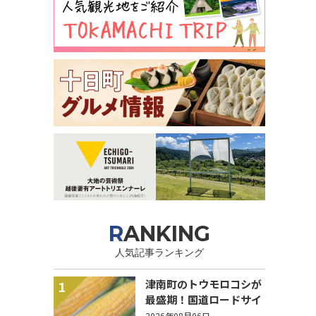
RANKING
人気記事ランキング
津南町のトウモロコシが
1
最盛期！国道ロードサイ
ドの直売所は朝から長い
2026年08月06日