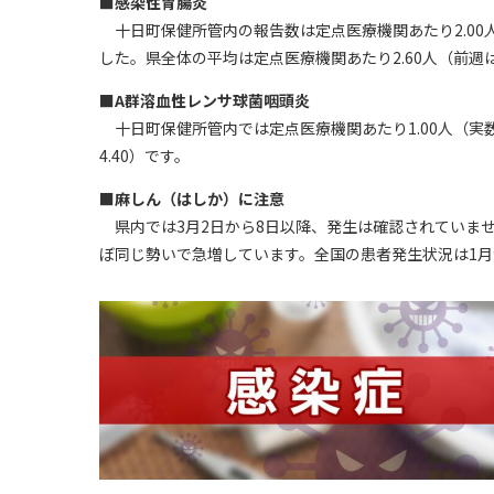
■感染性胃腸炎
十日町保健所管内の報告数は定点医療機関あたり2.00人
した。県全体の平均は定点医療機関あたり2.60人（前週は
■A群溶血性レンサ球菌咽頭炎
十日町保健所管内では定点医療機関あたり1.00人（実数
4.40）です。
■麻しん（はしか）に注意
県内では3月2日から8日以降、発生は確認されていませ
ぼ同じ勢いで急増しています。全国の患者発生状況は1月か