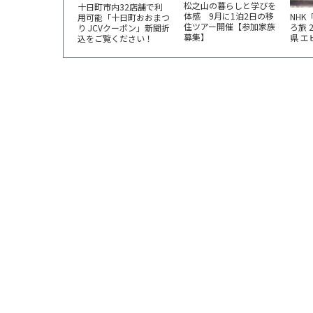
松之山の暮らしと学びを
十日町市内32店舗で利
体感 9月に1泊2日の移
NHK
用可能「十日町おおまつ
住ツアー開催【参加家族
ろ旅 
り JCVクーポン」新聞折
募集】
県 
込をご覧ください！