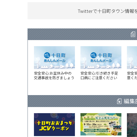
Twitterで十日町タウン情報
安全安心:お盆休み中の
安全安心:引き続き手足
安全
交通事故を防ぎましょう
口病にご注意ください
意く
編集