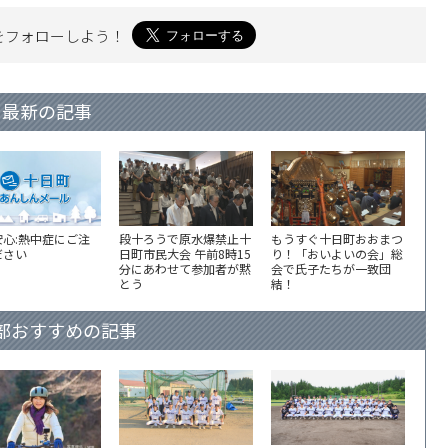
を
フォローしよう！
最新の記事
安心:熱中症にご注
段十ろうで原水爆禁止十
もうすぐ十日町おおまつ
ださい
日町市民大会 午前8時15
り！「おいよいの会」総
分にあわせて参加者が黙
会で氏子たちが一致団
とう
結！
部おすすめの記事