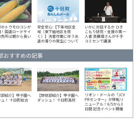
町のトウモロコシが
安全安心:【下条地区全
いかに対話するか ひき
期！国道ロードサイ
域（東下組地区を除
こもり研究・支援の第一
直売所は朝から長い
く）】洗管作業に伴う水
人者 斎藤環さんが千手
道の濁りの発生について
コミセンで講演
部おすすめの記事
リオン・ドールの「JCV
球部紹介】甲子園へ
【野球部紹介】甲子園へ
PRセンター」が移転リ
シュ！ 十日町総合
ダッシュ！ 十日町高校
ニューアル！6/5から3
日間 記念イベント開催