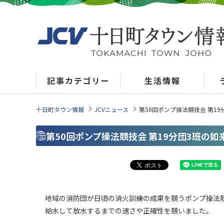
記事カテゴリー
生活情報
十日町タウン情報
JCVニュース
第50回ポンプ操法競技会 第1
第50回ポンプ操法競技会 第19分団3班の
地域の消防団が日頃の消火訓練の成果を競うポンプ操法
給水して放水するまでの速さや正確性を競いました。