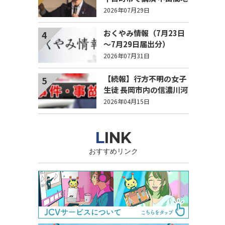
域でも持続可能で稼げる
2026年07月29日
農業とは？
おくやみ情報（7月23日
4
～7月29日届出分）
2026年07月31日
【続報】行方不明の女子
5
生徒 長岡市内の信濃川河
川敷で遺体で見つかる
2026年04月15日
LINK
おすすめリンク