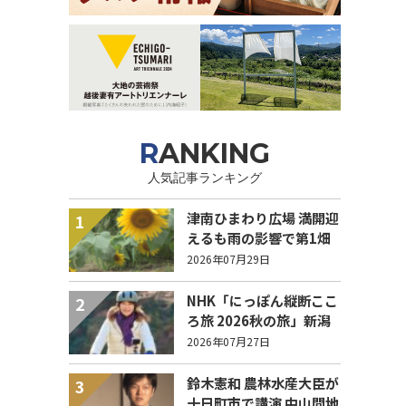
RANKING
人気記事ランキング
津南ひまわり広場 満開迎
1
えるも雨の影響で第1畑
の半分が倒伏 8/4まで駐
2026年07月29日
車場を無料開放
NHK「にっぽん縦断ここ
2
ろ旅 2026秋の旅」新潟
県 エピソード募集中！
2026年07月27日
鈴木憲和 農林水産大臣が
3
十日町市で講演 中山間地