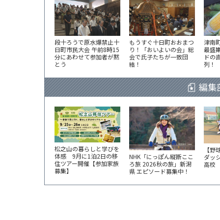
段十ろうで原水爆禁止十
もうすぐ十日町おおまつ
津南
日町市民大会 午前8時15
り！「おいよいの会」総
最盛
分にあわせて参加者が黙
会で氏子たちが一致団
ドの
とう
結！
列！
編集
松之山の暮らしと学びを
【野
体感 9月に1泊2日の移
NHK「にっぽん縦断ここ
ダッ
住ツアー開催【参加家族
ろ旅 2026秋の旅」新潟
高校
募集】
県 エピソード募集中！