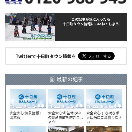
この記事が気に入ったら
十日町タウン情報にいいね！しよう
Twitterで十日町タウン情報を
最新の記事
安全安心:気象警報・
安全安心:お盆休み中
安全安心:引き続き手
注意報
の交通事故を防ぎまし
足口病にご注意くださ
ょう
い