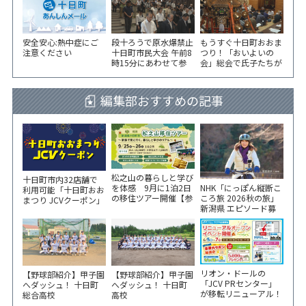
安全安心:熱中症にご
段十ろうで原水爆禁止
もうすぐ十日町おおま
注意ください
十日町市民大会 午前8
つり！「おいよいの
時15分にあわせて参
会」総会で氏子たちが
加者が黙とう
一致団結！
編集部おすすめの記事
松之山の暮らしと学び
十日町市内32店舗で
NHK「にっぽん縦断こ
を体感 9月に1泊2日
利用可能「十日町おお
ころ旅 2026秋の旅」
の移住ツアー開催【参
まつり JCVクーポン」
新潟県 エピソード募
加家族募集】
新聞折込をご覧くださ
集中！
い！
リオン・ドールの
【野球部紹介】甲子園
【野球部紹介】甲子園
「JCV PRセンター」
へダッシュ！ 十日町
へダッシュ！ 十日町
が移転リニューアル！
総合高校
高校
6/5から3日間 記念イ