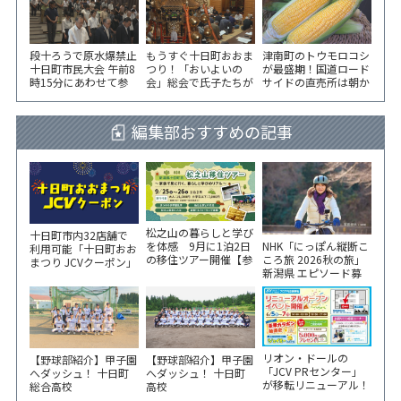
段十ろうで原水爆禁止
もうすぐ十日町おおま
津南町のトウモロコシ
十日町市民大会 午前8
つり！「おいよいの
が最盛期！国道ロード
時15分にあわせて参
会」総会で氏子たちが
サイドの直売所は朝か
加者が黙とう
一致団結！
ら長い列！
編集部おすすめの記事
松之山の暮らしと学び
十日町市内32店舗で
NHK「にっぽん縦断こ
を体感 9月に1泊2日
利用可能「十日町おお
ころ旅 2026秋の旅」
の移住ツアー開催【参
まつり JCVクーポン」
新潟県 エピソード募
加家族募集】
新聞折込をご覧くださ
集中！
い！
リオン・ドールの
【野球部紹介】甲子園
【野球部紹介】甲子園
「JCV PRセンター」
へダッシュ！ 十日町
へダッシュ！ 十日町
が移転リニューアル！
総合高校
高校
6/5から3日間 記念イ