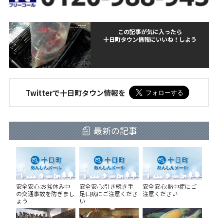
この記事が気に入ったら
十日町タウン情報にいいね！しよう
Twitterで十日町タウン情報を
最新の記事
安全安心:お盆休み中
安全安心:引き続き手
安全安心:熱中症にご
の交通事故を防ぎまし
足口病にご注意くださ
注意ください
ょう
い