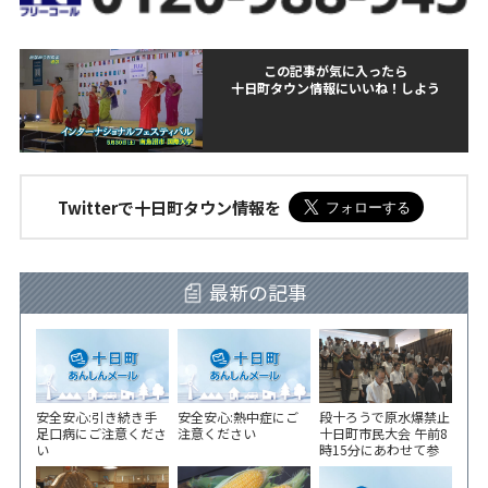
この記事が気に入ったら
十日町タウン情報にいいね！しよう
Twitterで十日町タウン情報を
最新の記事
安全安心:引き続き手
安全安心:熱中症にご
段十ろうで原水爆禁止
足口病にご注意くださ
注意ください
十日町市民大会 午前8
い
時15分にあわせて参
加者が黙とう