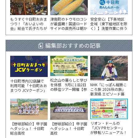
もうすぐ十日町おおま
津南町のトウモロコシ
安全安心:【下条地区
つり！「おいよいの
が最盛期！国道ロード
全域（東下組地区を除
会」総会で氏子たちが
サイドの直売所は朝か
く）】洗管作業に伴う
一致団結！
ら長い列！
水道の濁りの発生につ
いて
編集部おすすめの記事
松之山の暮らしと学び
十日町市内32店舗で
NHK「にっぽん縦断こ
を体感 9月に1泊2日
利用可能「十日町おお
ころ旅 2026秋の旅」
の移住ツアー開催【参
まつり JCVクーポン」
新潟県 エピソード募
加家族募集】
新聞折込をご覧くださ
集中！
い！
リオン・ドールの
【野球部紹介】甲子園
【野球部紹介】甲子園
「JCV PRセンター」
へダッシュ！ 十日町
へダッシュ！ 十日町
が移転リニューアル！
総合高校
高校
6/5から3日間 記念イ