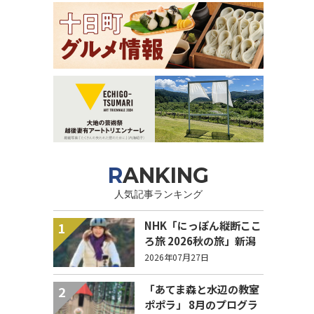
RANKING
人気記事ランキング
NHK「にっぽん縦断ここ
1
ろ旅 2026秋の旅」新潟
県 エピソード募集中！
2026年07月27日
「あてま森と水辺の教室
2
ポポラ」 8月のプログラ