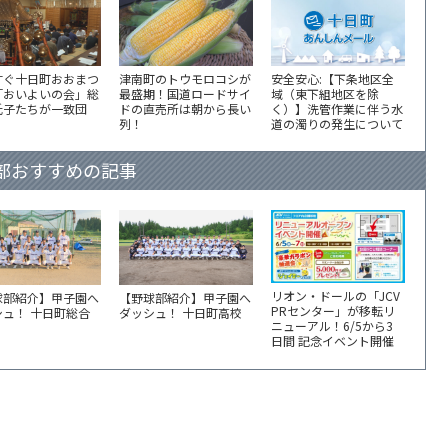
すぐ十日町おおまつ
津南町のトウモロコシが
安全安心:【下条地区全
「おいよいの会」総
最盛期！国道ロードサイ
域（東下組地区を除
氏子たちが一致団
ドの直売所は朝から長い
く）】洗管作業に伴う水
列！
道の濁りの発生について
部おすすめの記事
リオン・ドールの「JCV
球部紹介】甲子園へ
【野球部紹介】甲子園へ
PRセンター」が移転リ
シュ！ 十日町総合
ダッシュ！ 十日町高校
ニューアル！6/5から3
日間 記念イベント開催