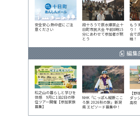
安全安心:熱中症にご注
段十ろうで原水爆禁止十
もう
意ください
日町市民大会 午前8時15
り！
分にあわせて参加者が黙
会で
とう
結！
編集
松之山の暮らしと学びを
【野
体感 9月に1泊2日の移
NHK「にっぽん縦断ここ
ダッ
住ツアー開催【参加家族
ろ旅 2026秋の旅」新潟
高校
募集】
県 エピソード募集中！