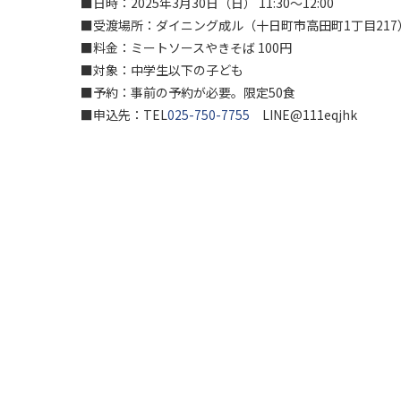
■日時：2025年3月30日（日） 11:30～12:00
■受渡場所：ダイニング成ル（十日町市高田町1丁目217
■料金：ミートソースやきそば 100円
■対象：中学生以下の子ども
■予約：事前の予約が必要。限定50食
■申込先：TEL
025-750-7755
LINE@111eqjhk