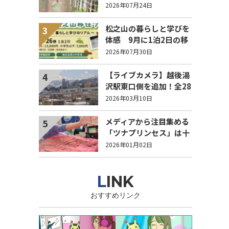
ムを紹介
2026年07月24日
松之山の暮らしと学びを
3
体感 9月に1泊2日の移
住ツアー開催【参加家族
2026年07月30日
募集】
【ライブカメラ】越後湯
4
沢駅東口側を追加！全28
か所に
2026年03月10日
メディアから注目集める
5
「ツナプリンセス」は十
日町出身！築地で働く高
2026年01月02日
橋李奈さん
LINK
おすすめリンク