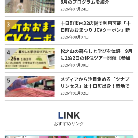
8月のプログラムを紹介
2026年07月24日
十日町市内32店舗で利用可能「十
3
日町おおまつり JCVクーポン」新
聞折込をご覧ください！
2026年08月07日
松之山の暮らしと学びを体感 9月
4
に1泊2日の移住ツアー開催【参加
家族募集】
2026年07月30日
メディアから注目集める「ツナプ
5
リンセス」は十日町出身！築地で
働く高橋李奈さん
2026年01月02日
LINK
おすすめリンク