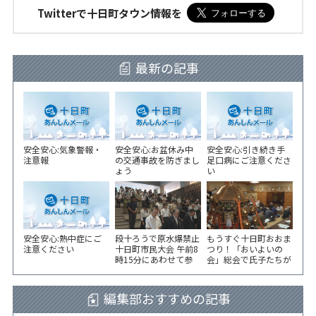
Twitterで十日町タウン情報を
最新の記事
安全安心:気象警報・
安全安心:お盆休み中
安全安心:引き続き手
注意報
の交通事故を防ぎまし
足口病にご注意くださ
ょう
い
安全安心:熱中症にご
段十ろうで原水爆禁止
もうすぐ十日町おおま
注意ください
十日町市民大会 午前8
つり！「おいよいの
時15分にあわせて参
会」総会で氏子たちが
加者が黙とう
一致団結！
編集部おすすめの記事