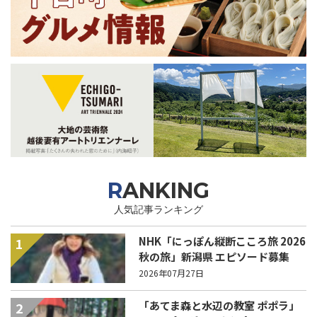
RANKING
人気記事ランキング
NHK「にっぽん縦断こころ旅 2026
1
秋の旅」新潟県 エピソード募集
中！
2026年07月27日
「あてま森と水辺の教室 ポポラ」
2