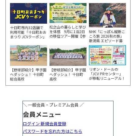
松之山の暮らしと学び
十日町市内32店舗で
NHK「にっぽん縦断こ
を体感 9月に1泊2日
利用可能「十日町おお
ころ旅 2026秋の旅」
の移住ツアー開催【参
まつり JCVクーポン」
新潟県 エピソード募
加家族募集】
新聞折込をご覧くださ
集中！
い！
リオン・ドールの
【野球部紹介】甲子園
【野球部紹介】甲子園
「JCV PRセンター」
へダッシュ！ 十日町
へダッシュ！ 十日町
が移転リニューアル！
総合高校
高校
6/5から3日間 記念イ
ベント開催