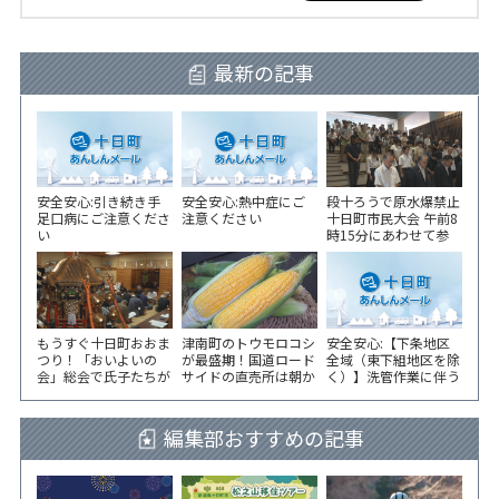
最新の記事
安全安心:引き続き手
安全安心:熱中症にご
段十ろうで原水爆禁止
足口病にご注意くださ
注意ください
十日町市民大会 午前8
い
時15分にあわせて参
加者が黙とう
もうすぐ十日町おおま
津南町のトウモロコシ
安全安心:【下条地区
つり！「おいよいの
が最盛期！国道ロード
全域（東下組地区を除
会」総会で氏子たちが
サイドの直売所は朝か
く）】洗管作業に伴う
一致団結！
ら長い列！
水道の濁りの発生につ
いて
編集部おすすめの記事