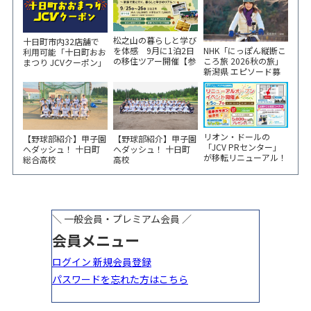
松之山の暮らしと学び
十日町市内32店舗で
NHK「にっぽん縦断こ
を体感 9月に1泊2日
利用可能「十日町おお
ころ旅 2026秋の旅」
の移住ツアー開催【参
まつり JCVクーポン」
新潟県 エピソード募
加家族募集】
新聞折込をご覧くださ
集中！
い！
リオン・ドールの
【野球部紹介】甲子園
【野球部紹介】甲子園
「JCV PRセンター」
へダッシュ！ 十日町
へダッシュ！ 十日町
が移転リニューアル！
総合高校
高校
6/5から3日間 記念イ
ベント開催