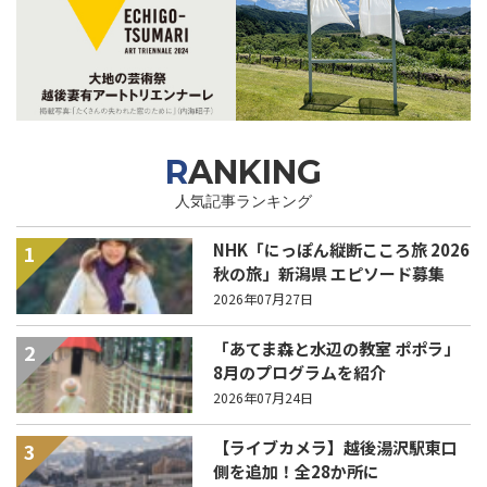
RANKING
人気記事ランキング
NHK「にっぽん縦断こころ旅 2026
1
秋の旅」新潟県 エピソード募集
中！
2026年07月27日
「あてま森と水辺の教室 ポポラ」
2
8月のプログラムを紹介
2026年07月24日
【ライブカメラ】越後湯沢駅東口
3
側を追加！全28か所に