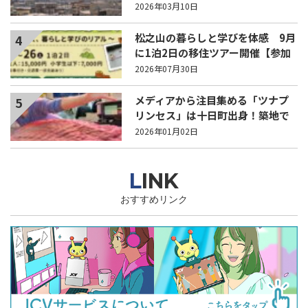
2026年03月10日
松之山の暮らしと学びを体感 9月
4
に1泊2日の移住ツアー開催【参加
家族募集】
2026年07月30日
メディアから注目集める「ツナプ
5
リンセス」は十日町出身！築地で
働く高橋李奈さん
2026年01月02日
LINK
おすすめリンク