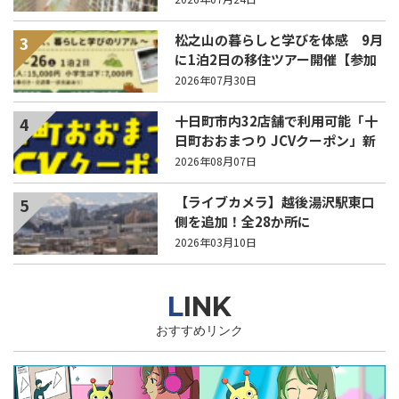
松之山の暮らしと学びを体感 9月
3
に1泊2日の移住ツアー開催【参加
家族募集】
2026年07月30日
十日町市内32店舗で利用可能「十
4
日町おおまつり JCVクーポン」新
聞折込をご覧ください！
2026年08月07日
【ライブカメラ】越後湯沢駅東口
5
側を追加！全28か所に
2026年03月10日
LINK
おすすめリンク