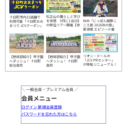
松之山の暮らしと学び
十日町市内32店舗で
NHK「にっぽん縦断こ
を体感 9月に1泊2日
利用可能「十日町おお
ころ旅 2026秋の旅」
の移住ツアー開催【参
まつり JCVクーポン」
新潟県 エピソード募
加家族募集】
新聞折込をご覧くださ
集中！
い！
リオン・ドールの
【野球部紹介】甲子園
【野球部紹介】甲子園
「JCV PRセンター」
へダッシュ！ 十日町
へダッシュ！ 十日町
が移転リニューアル！
総合高校
高校
6/5から3日間 記念イ
ベント開催