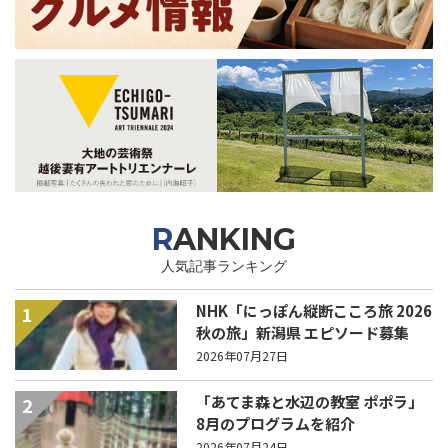
RANKING
人気記事ランキング
NHK「にっぽん縦断こころ旅 2026
1
秋の旅」新潟県 エピソード募集
中！
2026年07月27日
「あてま森と水辺の教室 ポポラ」
2
8月のプログラムを紹介
2026年07月24日