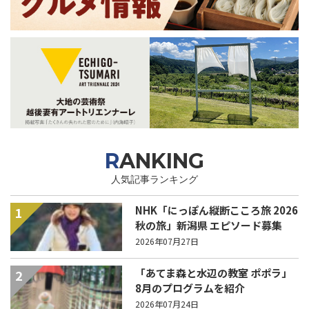
RANKING
人気記事ランキング
NHK「にっぽん縦断こころ旅 2026
1
秋の旅」新潟県 エピソード募集
中！
2026年07月27日
「あてま森と水辺の教室 ポポラ」
2
8月のプログラムを紹介
2026年07月24日