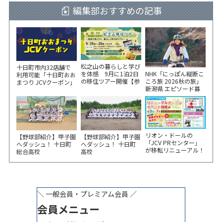
編集部おすすめの記事
松之山の暮らしと学び
十日町市内32店舗で
NHK「にっぽん縦断こ
を体感 9月に1泊2日
利用可能「十日町おお
ころ旅 2026秋の旅」
の移住ツアー開催【参
まつり JCVクーポン」
新潟県 エピソード募
加家族募集】
新聞折込をご覧くださ
集中！
い！
リオン・ドールの
【野球部紹介】甲子園
【野球部紹介】甲子園
「JCV PRセンター」
へダッシュ！ 十日町
へダッシュ！ 十日町
が移転リニューアル！
総合高校
高校
6/5から3日間 記念イ
ベント開催