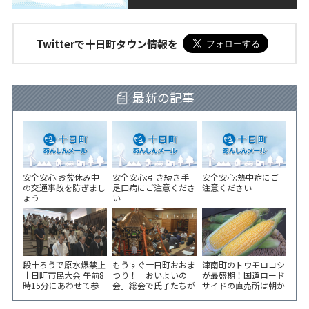
Twitterで十日町タウン情報を
最新の記事
安全安心:お盆休み中
安全安心:引き続き手
安全安心:熱中症にご
の交通事故を防ぎまし
足口病にご注意くださ
注意ください
ょう
い
段十ろうで原水爆禁止
もうすぐ十日町おおま
津南町のトウモロコシ
十日町市民大会 午前8
つり！「おいよいの
が最盛期！国道ロード
時15分にあわせて参
会」総会で氏子たちが
サイドの直売所は朝か
加者が黙とう
一致団結！
ら長い列！