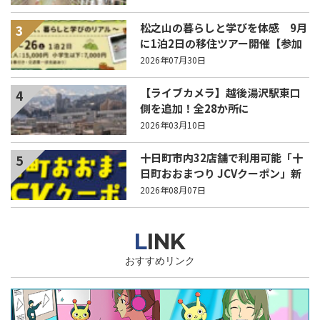
松之山の暮らしと学びを体感 9月
3
に1泊2日の移住ツアー開催【参加
家族募集】
2026年07月30日
【ライブカメラ】越後湯沢駅東口
4
側を追加！全28か所に
2026年03月10日
十日町市内32店舗で利用可能「十
5
日町おおまつり JCVクーポン」新
聞折込をご覧ください！
2026年08月07日
LINK
おすすめリンク