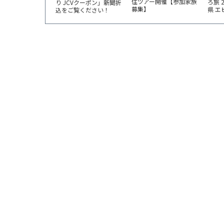
住ツアー開催【参加家族
ろ旅 
り JCVクーポン」新聞折
募集】
県 
込をご覧ください！