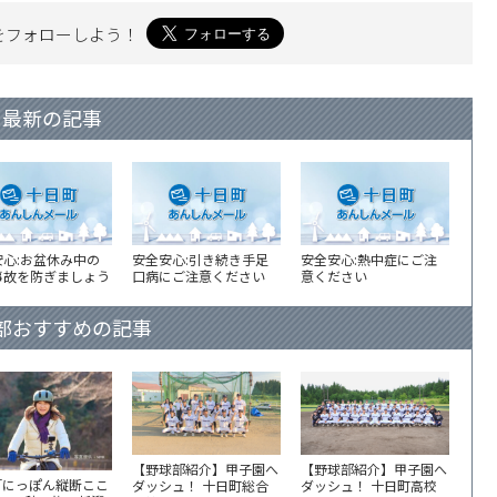
を
フォローしよう！
最新の記事
安心:お盆休み中の
安全安心:引き続き手足
安全安心:熱中症にご注
事故を防ぎましょう
口病にご注意ください
意ください
部おすすめの記事
【野球部紹介】甲子園へ
【野球部紹介】甲子園へ
「にっぽん縦断ここ
ダッシュ！ 十日町総合
ダッシュ！ 十日町高校