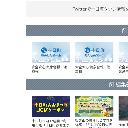
Twitterで十日町タウン情報
安全安心:気象警報・注
安全安心:気象警報・注
安全
意報
意報
交通
編集
松之山の暮らしと学びを
十日町市内32店舗で利
体感 9月に1泊2日の移
NHK
用可能「十日町おおまつ