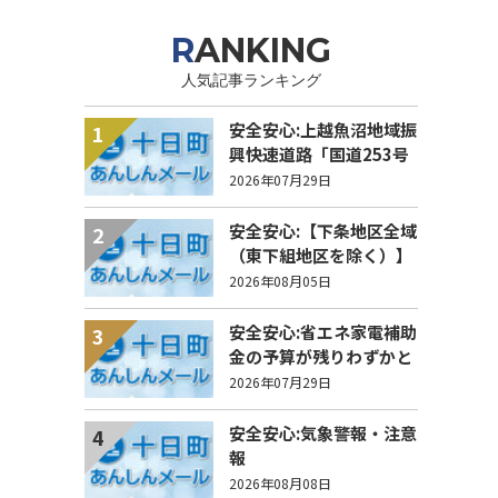
RANKING
人気記事ランキング
安全安心:上越魚沼地域振
1
興快速道路「国道253号
八箇峠道路」の通行規制
2026年07月29日
について
安全安心:【下条地区全域
2
（東下組地区を除く）】
洗管作業に伴う水道の濁
2026年08月05日
りの発生について
安全安心:省エネ家電補助
3
金の予算が残りわずかと
なりました
2026年07月29日
安全安心:気象警報・注意
4
報
2026年08月08日