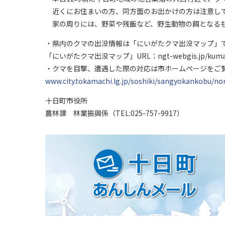
近くにお住まいの方、同方面のお出かけの方は注意し
家の周りには、野菜や残飯など、野生動物の餌となるも
・県内のクマの出没情報は「にいがたクマ出没マップ」
「にいがたクマ出没マップ」URL：ngt-webgis.jp/kuma
・クマを目撃、遭遇した際の対応は市ホームページをご
www.city.tokamachi.lg.jp/soshiki/sangyokankobu/n
十日町市役所
農林課 林業振興係（TEL:025-757-9917）