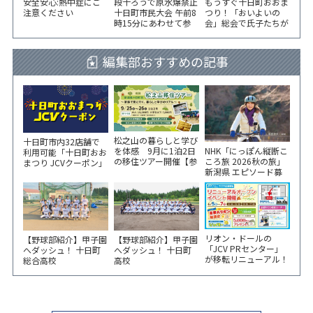
安全安心:熱中症にご
段十ろうで原水爆禁止
もうすぐ十日町おおま
注意ください
十日町市民大会 午前8
つり！「おいよいの
時15分にあわせて参
会」総会で氏子たちが
加者が黙とう
一致団結！
編集部おすすめの記事
松之山の暮らしと学び
十日町市内32店舗で
NHK「にっぽん縦断こ
を体感 9月に1泊2日
利用可能「十日町おお
ころ旅 2026秋の旅」
の移住ツアー開催【参
まつり JCVクーポン」
新潟県 エピソード募
加家族募集】
新聞折込をご覧くださ
集中！
い！
リオン・ドールの
【野球部紹介】甲子園
【野球部紹介】甲子園
「JCV PRセンター」
へダッシュ！ 十日町
へダッシュ！ 十日町
が移転リニューアル！
総合高校
高校
6/5から3日間 記念イ
ベント開催