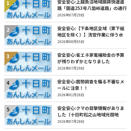
安全安心:上越魚沼地域振興快速道
1
路「国道253号八箇峠道路」の通行
規制について
2026年07月29日
安全安心:【下条地区全域（東下組
2
地区を除く）】洗管作業に伴う水
道の濁りの発生について
2026年08月05日
安全安心:省エネ家電補助金の予算
3
が残りわずかとなりました
2026年07月29日
安全安心:国勢調査を騙る不審なメ
4
ールに注意！！
2026年01月26日
安全安心:クマの目撃情報がありま
5
した（十日町松之山地域光間地
内）
2026年07月28日