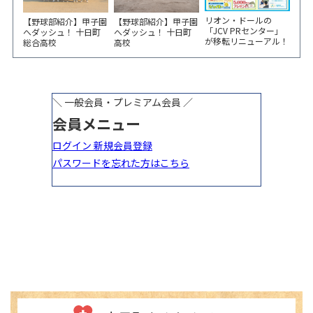
リオン・ドールの
【野球部紹介】甲子園
【野球部紹介】甲子園
「JCV PRセンター」
へダッシュ！ 十日町
へダッシュ！ 十日町
が移転リニューアル！
総合高校
高校
6/5から3日間 記念イ
ベント開催