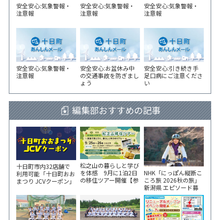
安全安心:気象警報・
安全安心:気象警報・
安全安心:気象警報・
注意報
注意報
注意報
安全安心:気象警報・
安全安心:お盆休み中
安全安心:引き続き手
注意報
の交通事故を防ぎまし
足口病にご注意くださ
ょう
い
編集部おすすめの記事
松之山の暮らしと学び
十日町市内32店舗で
NHK「にっぽん縦断こ
を体感 9月に1泊2日
利用可能「十日町おお
ころ旅 2026秋の旅」
の移住ツアー開催【参
まつり JCVクーポン」
新潟県 エピソード募
加家族募集】
新聞折込をご覧くださ
集中！
い！