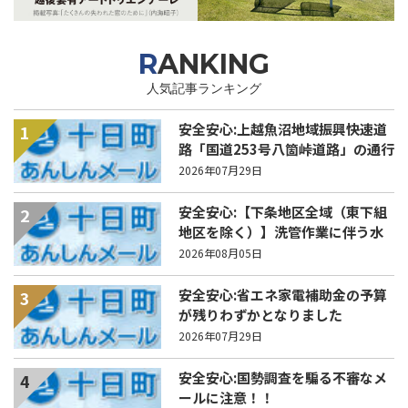
RANKING
人気記事ランキング
安全安心:上越魚沼地域振興快速道
1
路「国道253号八箇峠道路」の通行
規制について
2026年07月29日
安全安心:【下条地区全域（東下組
2
地区を除く）】洗管作業に伴う水
道の濁りの発生について
2026年08月05日
安全安心:省エネ家電補助金の予算
3
が残りわずかとなりました
2026年07月29日
安全安心:国勢調査を騙る不審なメ
4
ールに注意！！