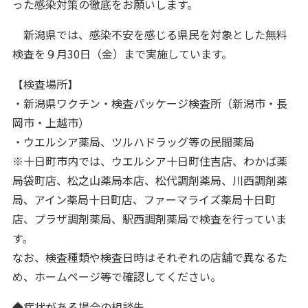
った感染対策の徹底をお願いします。
新潟県では、感染不安を感じる県民を対象とした無料
検査を９月30日（金）まで実施しています。
【検査場所】
・新潟県ワクチン・検査パッケージ検査所（新潟市・長
岡市・上越市）
・ウエルシア薬局、ツルハドラッグ等の民間薬局
※十日町市内では、ウエルシア十日町住吉店、わかば薬
局袋町店、松之山薬局本店、松代調剤薬局、川西調剤薬
局、アイン薬局十日町店、ファーマライズ薬局十日町
店、プラザ調剤薬局、駅西調剤薬局で検査を行っていま
す。
なお、検査種類や検査日時はそれぞれの店舗で異なるた
め、ホームページ等で確認してください。
◆症状がある場合の相談先