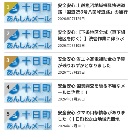
安全安心:上越魚沼地域振興快速道
1
路「国道253号八箇峠道路」の通行
規制について
2026年07月29日
安全安心:【下条地区全域（東下組
2
地区を除く）】洗管作業に伴う水
道の濁りの発生について
2026年08月05日
安全安心:省エネ家電補助金の予算
3
が残りわずかとなりました
2026年07月29日
安全安心:国勢調査を騙る不審なメ
4
ールに注意！！
2026年01月26日
安全安心:クマの目撃情報がありま
5
した（十日町松之山地域光間地
内）
2026年07月28日