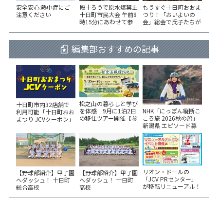
安全安心:熱中症にご
段十ろうで原水爆禁止
もうすぐ十日町おおま
注意ください
十日町市民大会 午前8
つり！「おいよいの
時15分にあわせて参
会」総会で氏子たちが
加者が黙とう
一致団結！
編集部おすすめの記事
松之山の暮らしと学び
十日町市内32店舗で
NHK「にっぽん縦断こ
を体感 9月に1泊2日
利用可能「十日町おお
ころ旅 2026秋の旅」
の移住ツアー開催【参
まつり JCVクーポン」
新潟県 エピソード募
加家族募集】
新聞折込をご覧くださ
集中！
い！
リオン・ドールの
【野球部紹介】甲子園
【野球部紹介】甲子園
「JCV PRセンター」
へダッシュ！ 十日町
へダッシュ！ 十日町
が移転リニューアル！
総合高校
高校
6/5から3日間 記念イ
ベント開催