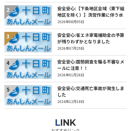
安全安心:【下条地区全域（東下組
2
地区を除く）】洗管作業に伴う水
道の濁りの発生について
2026年08月05日
安全安心:省エネ家電補助金の予算
3
が残りわずかとなりました
2026年07月29日
安全安心:国勢調査を騙る不審なメ
4
ールに注意！！
2026年01月26日
安全安心:交通死亡事故が発生しま
5
した
2024年12月18日
LINK
おすすめリンク