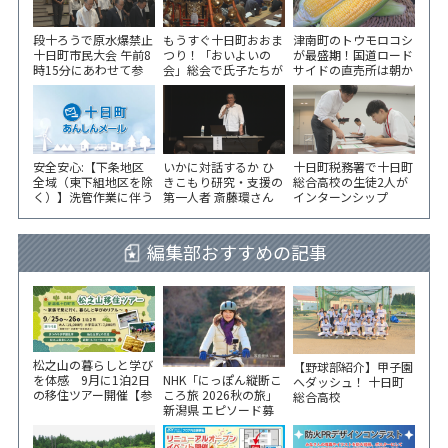
段十ろうで原水爆禁止
もうすぐ十日町おおま
津南町のトウモロコシ
十日町市民大会 午前8
つり！「おいよいの
が最盛期！国道ロード
時15分にあわせて参
会」総会で氏子たちが
サイドの直売所は朝か
加者が黙とう
一致団結！
ら長い列！
安全安心:【下条地区
いかに対話するか ひ
十日町税務署で十日町
全域（東下組地区を除
きこもり研究・支援の
総合高校の生徒2人が
く）】洗管作業に伴う
第一人者 斎藤環さん
インターンシップ
水道の濁りの発生につ
が千手コミセンで講演
いて
編集部おすすめの記事
松之山の暮らしと学び
【野球部紹介】甲子園
NHK「にっぽん縦断こ
を体感 9月に1泊2日
へダッシュ！ 十日町
ころ旅 2026秋の旅」
の移住ツアー開催【参
総合高校
新潟県 エピソード募
加家族募集】
集中！