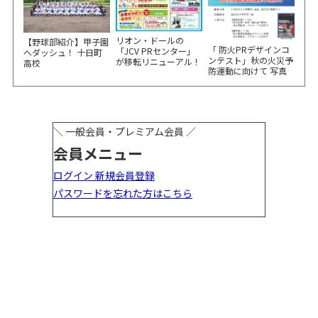
リオン・ドールの
【野球部紹介】甲子園
「 防火PRデザインコ
「JCV PRセンター」
へダッシュ！ 十日町
ンテスト」秋の火災予
が移転リニューアル！
高校
防運動に向けて 写真
6/5から3日間 記念イ
やイラスト作品募集！
ベント開催