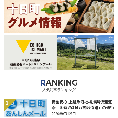
RANKING
人気記事ランキング
安全安心:上越魚沼地域振興快速道
1
路「国道253号八箇峠道路」の通行
規制について
2026年07月29日