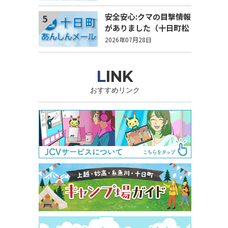
安全安心:クマの目撃情報
5
がありました（十日町松
之山地域光間地内）
2026年07月28日
LINK
おすすめリンク