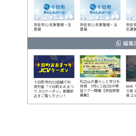
安全安心:気象警報・注
安全安心:気象警報・注
安全
意報
意報
交通
編集
松之山の暮らしと学びを
十日町市内32店舗で利
体感 9月に1泊2日の移
NHK
用可能「十日町おおまつ
住ツアー開催【参加家族
ろ旅 
り JCVクーポン」新聞折
募集】
県 
込をご覧ください！