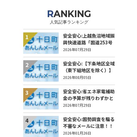
RANKING
人気記事ランキング
安全安心:上越魚沼地域振
1
興快速道路「国道253号
八箇峠道路」の通行規制
2026年07月29日
について
安全安心:【下条地区全域
2
（東下組地区を除く）】
洗管作業に伴う水道の濁
2026年08月05日
りの発生について
安全安心:省エネ家電補助
3
金の予算が残りわずかと
なりました
2026年07月29日
安全安心:国勢調査を騙る
4
不審なメールに注意！！
2026年01月26日