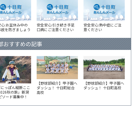
安心:お盆休み中の
安全安心:引き続き手足
安全安心:熱中症にご注
事故を防ぎましょう
口病にご注意ください
意ください
部おすすめの記事
【野球部紹介】甲子園へ
【野球部紹介】甲子園へ
「にっぽん縦断ここ
ダッシュ！ 十日町総合
ダッシュ！ 十日町高校
2026秋の旅」新潟
高校
エピソード募集中！