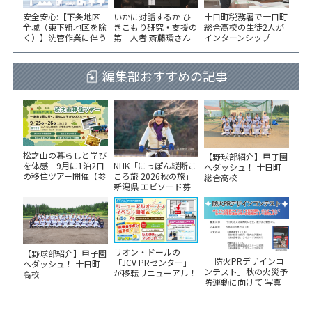
安全安心:【下条地区
いかに対話するか ひ
十日町税務署で十日町
全域（東下組地区を除
きこもり研究・支援の
総合高校の生徒2人が
く）】洗管作業に伴う
第一人者 斎藤環さん
インターンシップ
水道の濁りの発生につ
が千手コミセンで講演
いて
編集部おすすめの記事
松之山の暮らしと学び
【野球部紹介】甲子園
NHK「にっぽん縦断こ
を体感 9月に1泊2日
へダッシュ！ 十日町
ころ旅 2026秋の旅」
の移住ツアー開催【参
総合高校
新潟県 エピソード募
加家族募集】
集中！
リオン・ドールの
【野球部紹介】甲子園
「 防火PRデザインコ
「JCV PRセンター」
へダッシュ！ 十日町
ンテスト」秋の火災予
が移転リニューアル！
高校
防運動に向けて 写真
6/5から3日間 記念イ
やイラスト作品募集！
ベント開催