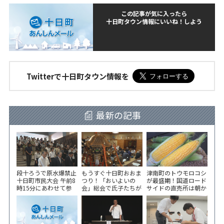
この記事が気に入ったら
十日町タウン情報にいいね！しよう
Twitterで十日町タウン情報を
最新の記事
段十ろうで原水爆禁止
もうすぐ十日町おおま
津南町のトウモロコシ
十日町市民大会 午前8
つり！「おいよいの
が最盛期！国道ロード
時15分にあわせて参
会」総会で氏子たちが
サイドの直売所は朝か
加者が黙とう
一致団結！
ら長い列！