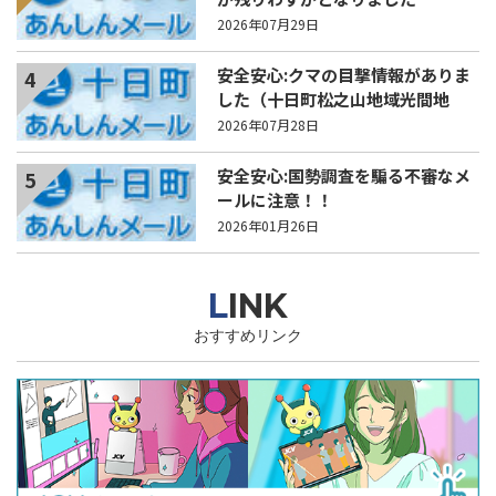
2026年07月29日
安全安心:クマの目撃情報がありま
4
した（十日町松之山地域光間地
内）
2026年07月28日
安全安心:国勢調査を騙る不審なメ
5
ールに注意！！
2026年01月26日
LINK
おすすめリンク