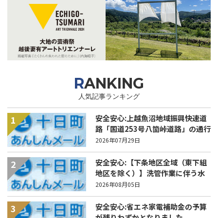
RANKING
人気記事ランキング
安全安心:上越魚沼地域振興快速道
1
路「国道253号八箇峠道路」の通行
規制について
2026年07月29日
安全安心:【下条地区全域（東下組
2
地区を除く）】洗管作業に伴う水
道の濁りの発生について
2026年08月05日
安全安心:省エネ家電補助金の予算
3
が残りわずかとなりました