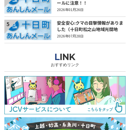
ールに注意！！
2026年01月26日
安全安心:クマの目撃情報がありま
5
した（十日町松之山地域光間地
内）
2026年07月28日
LINK
おすすめリンク