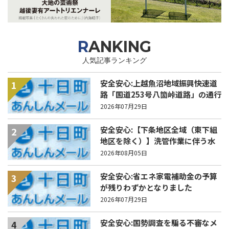
RANKING
人気記事ランキング
安全安心:上越魚沼地域振興快速道
1
路「国道253号八箇峠道路」の通行
規制について
2026年07月29日
安全安心:【下条地区全域（東下組
2
地区を除く）】洗管作業に伴う水
道の濁りの発生について
2026年08月05日
安全安心:省エネ家電補助金の予算
3
が残りわずかとなりました
2026年07月29日
安全安心:国勢調査を騙る不審なメ
4