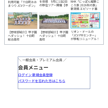
NHK「にっぽん縦断こ
を体感 9月に1泊2日
利用可能「十日町おお
ころ旅 2026秋の旅」
の移住ツアー開催【参
まつり JCVクーポン」
新潟県 エピソード募
加家族募集】
新聞折込をご覧くださ
集中！
い！
リオン・ドールの
【野球部紹介】甲子園
【野球部紹介】甲子園
「JCV PRセンター」
へダッシュ！ 十日町
へダッシュ！ 十日町
が移転リニューアル！
総合高校
高校
6/5から3日間 記念イ
ベント開催