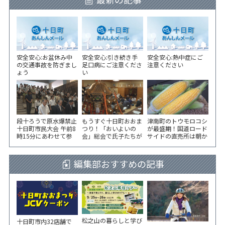
安全安心:お盆休み中
安全安心:引き続き手
安全安心:熱中症にご
の交通事故を防ぎまし
足口病にご注意くださ
注意ください
ょう
い
段十ろうで原水爆禁止
もうすぐ十日町おおま
津南町のトウモロコシ
十日町市民大会 午前8
つり！「おいよいの
が最盛期！国道ロード
時15分にあわせて参
会」総会で氏子たちが
サイドの直売所は朝か
加者が黙とう
一致団結！
ら長い列！
編集部おすすめの記事
松之山の暮らしと学び
十日町市内32店舗で