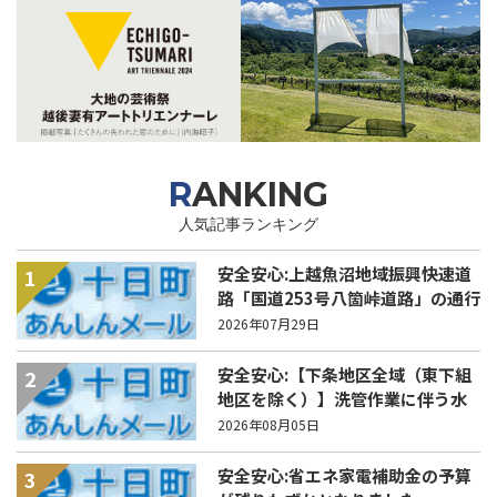
RANKING
人気記事ランキング
安全安心:上越魚沼地域振興快速道
1
路「国道253号八箇峠道路」の通行
規制について
2026年07月29日
安全安心:【下条地区全域（東下組
2
地区を除く）】洗管作業に伴う水
道の濁りの発生について
2026年08月05日
安全安心:省エネ家電補助金の予算
3