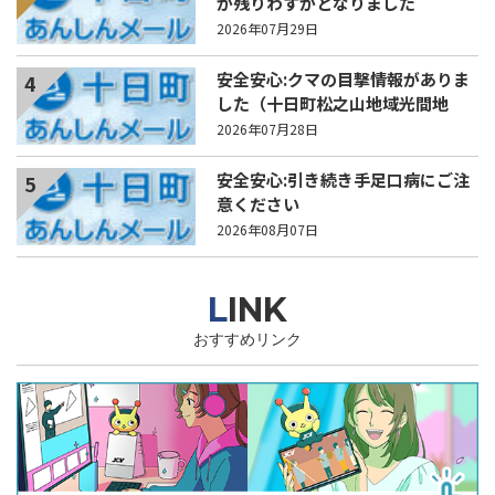
が残りわずかとなりました
2026年07月29日
安全安心:クマの目撃情報がありま
4
した（十日町松之山地域光間地
内）
2026年07月28日
安全安心:引き続き手足口病にご注
5
意ください
2026年08月07日
LINK
おすすめリンク