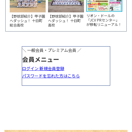
リオン・ドールの
【野球部紹介】甲子園
【野球部紹介】甲子園
「JCV PRセンター」
へダッシュ！ 十日町
へダッシュ！ 十日町
が移転リニューアル！
総合高校
高校
6/5から3日間 記念イ
ベント開催