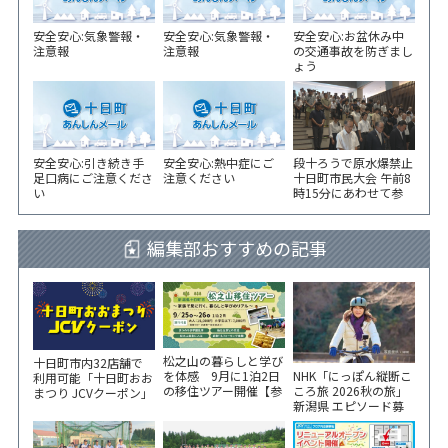
安全安心:気象警報・
安全安心:気象警報・
安全安心:お盆休み中
注意報
注意報
の交通事故を防ぎまし
ょう
安全安心:引き続き手
安全安心:熱中症にご
段十ろうで原水爆禁止
足口病にご注意くださ
注意ください
十日町市民大会 午前8
い
時15分にあわせて参
加者が黙とう
編集部おすすめの記事
松之山の暮らしと学び
十日町市内32店舗で
NHK「にっぽん縦断こ
を体感 9月に1泊2日
利用可能「十日町おお
ころ旅 2026秋の旅」
の移住ツアー開催【参
まつり JCVクーポン」
新潟県 エピソード募
加家族募集】
新聞折込をご覧くださ
集中！
い！