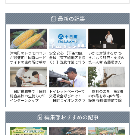
最新の記事
津南町のトウモロコシ
安全安心:【下条地区
いかに対話するか ひ
が最盛期！国道ロード
全域（東下組地区を除
きこもり研究・支援の
サイドの直売所は朝か
く）】洗管作業に伴う
第一人者 斎藤環さん
ら長い列！
水道の濁りの発生につ
が千手コミセンで講演
いて
十日町税務署で十日町
トイレットペーパーで
「彫刻のまち」第5期
総合高校の生徒2人が
交通安全呼びかけ！
の作品を市内6か所に
インターンシップ
十日町ライオンズクラ
設置 後藤電機前で除
ブが国道沿いで街頭指
幕式
導
編集部おすすめの記事