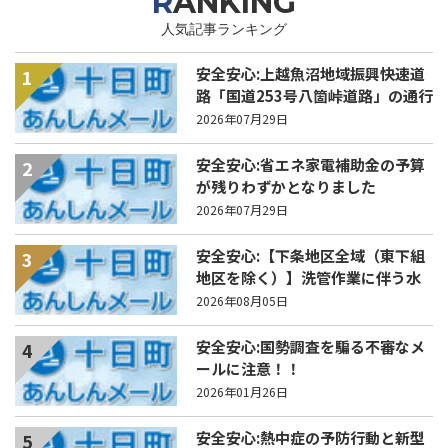
RANKING
人気記事ランキング
安全安心:上越魚沼地域振興快速道
1
路「国道253号八箇峠道路」の通行
規制について
2026年07月29日
安全安心:省エネ家電補助金の予算
2
が残りわずかとなりました
2026年07月29日
安全安心:【下条地区全域（東下組
3
地区を除く）】洗管作業に伴う水
道の濁りの発生について
2026年08月05日
安全安心:国勢調査を騙る不審なメ
4
ールに注意！！
2026年01月26日
安全安心:熱中症の予防行動と新型
5