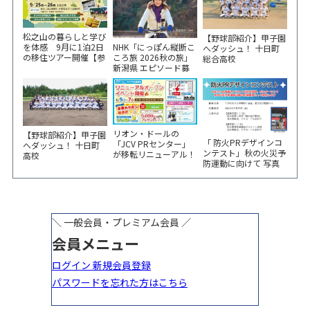
松之山の暮らしと学び
【野球部紹介】甲子園
NHK「にっぽん縦断こ
を体感 9月に1泊2日
へダッシュ！ 十日町
ころ旅 2026秋の旅」
の移住ツアー開催【参
総合高校
新潟県 エピソード募
加家族募集】
集中！
リオン・ドールの
【野球部紹介】甲子園
「 防火PRデザインコ
「JCV PRセンター」
へダッシュ！ 十日町
ンテスト」秋の火災予
が移転リニューアル！
高校
防運動に向けて 写真
6/5から3日間 記念イ
やイラスト作品募集！
ベント開催