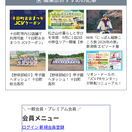
松之山の暮らしと学び
十日町市内32店舗で
NHK「にっぽん縦断こ
を体感 9月に1泊2日
利用可能「十日町おお
ころ旅 2026秋の旅」
の移住ツアー開催【参
まつり JCVクーポン」
新潟県 エピソード募
加家族募集】
新聞折込をご覧くださ
集中！
い！
リオン・ドールの
【野球部紹介】甲子園
【野球部紹介】甲子園
「JCV PRセンター」
へダッシュ！ 十日町
へダッシュ！ 十日町
が移転リニューアル！
総合高校
高校
6/5から3日間 記念イ
ベント開催