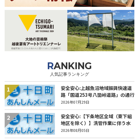
RANKING
人気記事ランキング
安全安心:上越魚沼地域振興快速道
1
路「国道253号八箇峠道路」の通行
規制について
2026年07月29日
安全安心:【下条地区全域（東下組
2
地区を除く）】洗管作業に伴う水
道の濁りの発生について
2026年08月05日