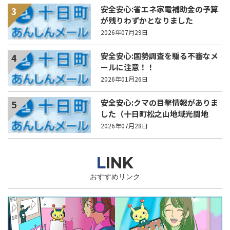
安全安心:省エネ家電補助金の予算
3
が残りわずかとなりました
2026年07月29日
安全安心:国勢調査を騙る不審なメ
4
ールに注意！！
2026年01月26日
安全安心:クマの目撃情報がありま
5
した（十日町松之山地域光間地
内）
2026年07月28日
LINK
おすすめリンク