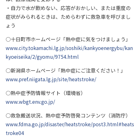
・自力で水が飲めない、応答がおかしい、または重度の
症状がみられるときは、ためらわずに救急車を呼びまし
ょう
○十日町市ホームページ「熱中症に気をつけましょう」
www.city.tokamachi.lg.jp/soshiki/kankyoenergybu/kan
kyoeiseika/2/gyomu/9754.html
○新潟県ホームページ「熱中症にご注意ください！」
www.pref.niigata.lg.jp/site/heatstroke/
○熱中症予防情報サイト（環境省）
www.wbgt.env.go.jp/
○救急搬送状況、熱中症予防啓発コンテンツ（消防庁）
www.fdma.go.jp/disaster/heatstroke/post3.html#heats
troke04