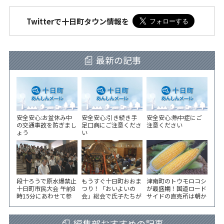
Twitterで十日町タウン情報を
最新の記事
安全安心:お盆休み中
安全安心:引き続き手
安全安心:熱中症にご
の交通事故を防ぎまし
足口病にご注意くださ
注意ください
ょう
い
段十ろうで原水爆禁止
もうすぐ十日町おおま
津南町のトウモロコシ
十日町市民大会 午前8
つり！「おいよいの
が最盛期！国道ロード
時15分にあわせて参
会」総会で氏子たちが
サイドの直売所は朝か
加者が黙とう
一致団結！
ら長い列！
編集部おすすめの記事