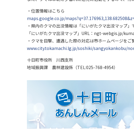
・位置情報はこちら
maps.google.co.jp/maps?q=37.176963,138.682508&z
・県内のクマの出没情報は「にいがたクマ出没マップ」
「にいがたクマ出没マップ」URL：ngt-webgis.jp/kuma
・クマを目撃、遭遇した際の対応は市ホームページをご
www.city.tokamachi.lg.jp/soshiki/sangyokankobu/n
十日町市役所 川西支所
地域振興課 農林建設係（TEL:025-768-4954）