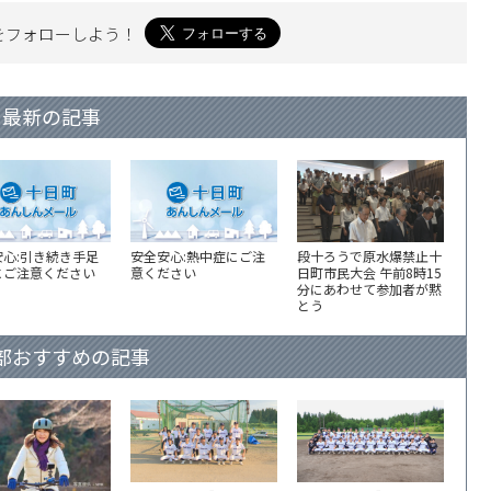
を
フォローしよう！
最新の記事
安心:引き続き手足
安全安心:熱中症にご注
段十ろうで原水爆禁止十
にご注意ください
意ください
日町市民大会 午前8時15
分にあわせて参加者が黙
とう
部おすすめの記事