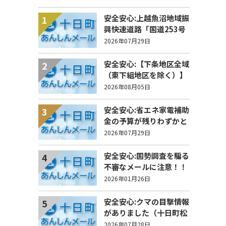
安全安心:上越魚沼地域振
1
興快速道路「国道253号
八箇峠道路」の通行規制
2026年07月29日
について
安全安心:【下条地区全域
2
（東下組地区を除く）】
洗管作業に伴う水道の濁
2026年08月05日
りの発生について
安全安心:省エネ家電補助
3
金の予算が残りわずかと
なりました
2026年07月29日
安全安心:国勢調査を騙る
4
不審なメールに注意！！
2026年01月26日
安全安心:クマの目撃情報
5
がありました（十日町松
之山地域光間地内）
2026年07月28日