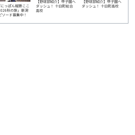
【野球部紹介】甲子園へ
【野球部紹介】甲子園へ
「にっぽん縦断ここ
ダッシュ！ 十日町総合
ダッシュ！ 十日町高校
2026秋の旅」新潟
高校
エピソード募集中！