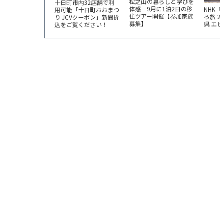
松之山の暮らしと学びを
十日町市内32店舗で利
体感 9月に1泊2日の移
NHK
用可能「十日町おおまつ
住ツアー開催【参加家族
ろ旅 
り JCVクーポン」新聞折
募集】
県 
込をご覧ください！