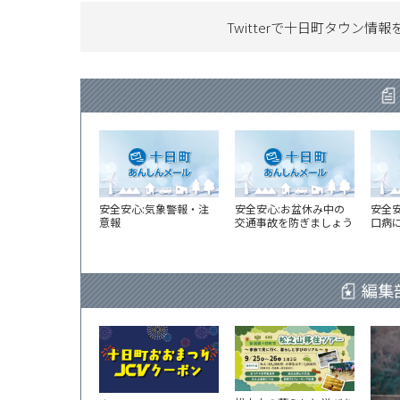
Twitterで十日町タウン情報
安全安心:気象警報・注
安全安心:お盆休み中の
安全
意報
交通事故を防ぎましょう
口病
編集