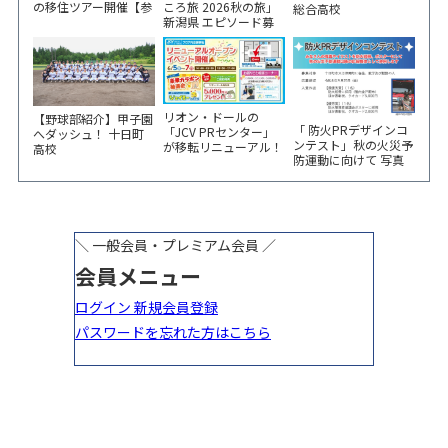
ころ旅 2026秋の旅」
の移住ツアー開催【参
総合高校
新潟県 エピソード募
加家族募集】
集中！
リオン・ドールの
【野球部紹介】甲子園
「 防火PRデザインコ
「JCV PRセンター」
へダッシュ！ 十日町
ンテスト」秋の火災予
が移転リニューアル！
高校
防運動に向けて 写真
6/5から3日間 記念イ
やイラスト作品募集！
ベント開催