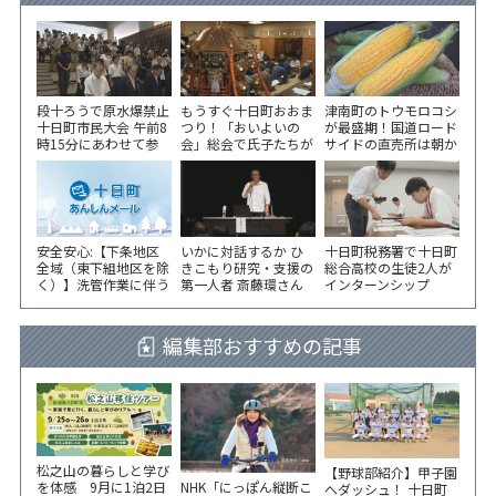
段十ろうで原水爆禁止
もうすぐ十日町おおま
津南町のトウモロコシ
十日町市民大会 午前8
つり！「おいよいの
が最盛期！国道ロード
時15分にあわせて参
会」総会で氏子たちが
サイドの直売所は朝か
加者が黙とう
一致団結！
ら長い列！
安全安心:【下条地区
いかに対話するか ひ
十日町税務署で十日町
全域（東下組地区を除
きこもり研究・支援の
総合高校の生徒2人が
く）】洗管作業に伴う
第一人者 斎藤環さん
インターンシップ
水道の濁りの発生につ
が千手コミセンで講演
いて
編集部おすすめの記事
松之山の暮らしと学び
【野球部紹介】甲子園
NHK「にっぽん縦断こ
を体感 9月に1泊2日
へダッシュ！ 十日町