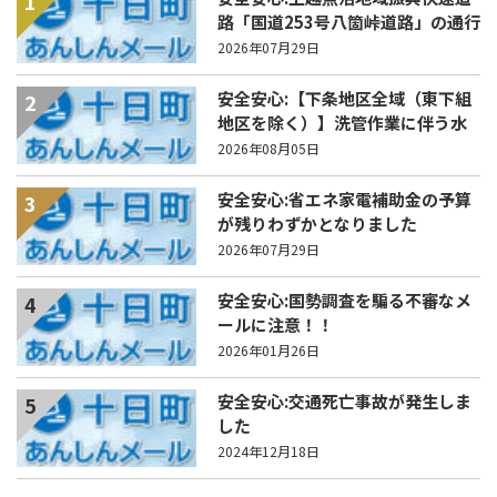
1
路「国道253号八箇峠道路」の通行
規制について
2026年07月29日
安全安心:【下条地区全域（東下組
2
地区を除く）】洗管作業に伴う水
道の濁りの発生について
2026年08月05日
安全安心:省エネ家電補助金の予算
3
が残りわずかとなりました
2026年07月29日
安全安心:国勢調査を騙る不審なメ
4
ールに注意！！
2026年01月26日
安全安心:交通死亡事故が発生しま
5
した
2024年12月18日