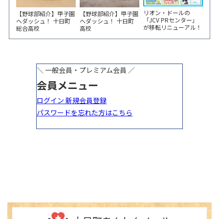
リオン・ドールの
【野球部紹介】甲子園
【野球部紹介】甲子園
「JCV PRセンター」
へダッシュ！ 十日町
へダッシュ！ 十日町
が移転リニューアル！
総合高校
高校
6/5から3日間 記念イ
ベント開催