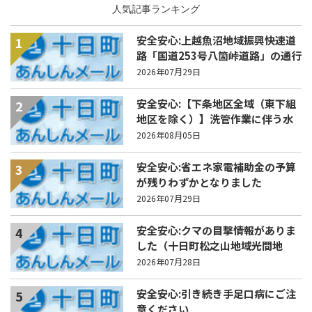
人気記事ランキング
安全安心:上越魚沼地域振興快速道
1
路「国道253号八箇峠道路」の通行
規制について
2026年07月29日
安全安心:【下条地区全域（東下組
2
地区を除く）】洗管作業に伴う水
道の濁りの発生について
2026年08月05日
安全安心:省エネ家電補助金の予算
3
が残りわずかとなりました
2026年07月29日
安全安心:クマの目撃情報がありま
4
した（十日町松之山地域光間地
内）
2026年07月28日
安全安心:引き続き手足口病にご注
5
意ください