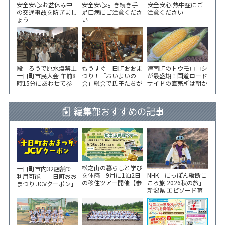
安全安心:お盆休み中
安全安心:引き続き手
安全安心:熱中症にご
の交通事故を防ぎまし
足口病にご注意くださ
注意ください
ょう
い
段十ろうで原水爆禁止
もうすぐ十日町おおま
津南町のトウモロコシ
十日町市民大会 午前8
つり！「おいよいの
が最盛期！国道ロード
時15分にあわせて参
会」総会で氏子たちが
サイドの直売所は朝か
加者が黙とう
一致団結！
ら長い列！
編集部おすすめの記事
松之山の暮らしと学び
十日町市内32店舗で
NHK「にっぽん縦断こ
を体感 9月に1泊2日
利用可能「十日町おお
ころ旅 2026秋の旅」
の移住ツアー開催【参
まつり JCVクーポン」
新潟県 エピソード募
加家族募集】
新聞折込をご覧くださ
集中！
い！