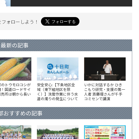
を
フォローしよう！
最新の記事
町のトウモロコシが
安全安心:【下条地区全
いかに対話するか ひき
期！国道ロードサイ
域（東下組地区を除
こもり研究・支援の第一
直売所は朝から長い
く）】洗管作業に伴う水
人者 斎藤環さんが千手
道の濁りの発生について
コミセンで講演
部おすすめの記事