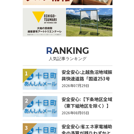
RANKING
人気記事ランキング
安全安心:上越魚沼地域振
1
興快速道路「国道253号
八箇峠道路」の通行規制
2026年07月29日
について
安全安心:【下条地区全域
2
（東下組地区を除く）】
洗管作業に伴う水道の濁
2026年08月05日
りの発生について
安全安心:省エネ家電補助
3
金の予算が残りわずかと