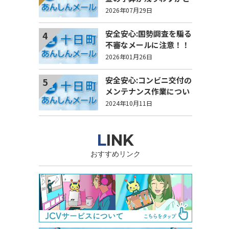
なりました
2026年07月29日
安全安心:国勢調査を騙る
4
不審なメールに注意！！
2026年01月26日
安全安心:コンビニ交付の
5
メンテナンス作業につい
て
2024年10月11日
LINK
おすすめリンク