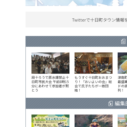
Twitterで十日町タウン情報
段十ろうで原水爆禁止十
もうすぐ十日町おおまつ
津南
日町市民大会 午前8時15
り！「おいよいの会」総
最盛
分にあわせて参加者が黙
会で氏子たちが一致団
ドの
とう
結！
列！
編集