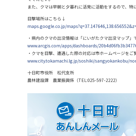
また、クマは早朝と夕暮れに活発に活動をするので、特
目撃場所はこちら↓
maps.google.co.jp/maps?q=37.147646,138.656552&z
・県内のクマの出没情報は「にいがたクマ出没マップ」
www.arcgis.com/apps/dashboards/20b4d06fb3b3477
・クマを目撃、遭遇した際の対応は市ホームページをご
www.city.tokamachi.lg.jp/soshiki/sangyokankobu/
十日町市役所 松代支所
農林建設課 農業振興係（TEL:025-597-2222）