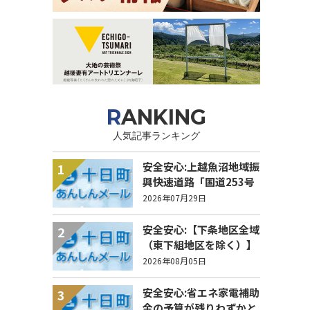
RANKING
人気記事ランキング
安全安心:上越魚沼地域振
1
興快速道路「国道253号
八箇峠道路」の通行規制
2026年07月29日
について
安全安心:【下条地区全域
2
（東下組地区を除く）】
洗管作業に伴う水道の濁
2026年08月05日
りの発生について
安全安心:省エネ家電補助
3
金の予算が残りわずかと