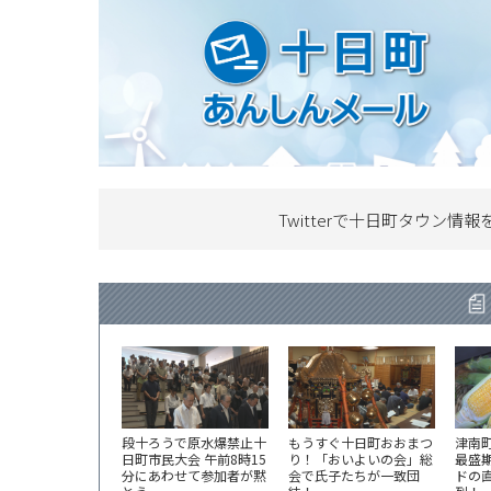
Twitterで十日町タウン情報
段十ろうで原水爆禁止十
もうすぐ十日町おおまつ
津南
日町市民大会 午前8時15
り！「おいよいの会」総
最盛
分にあわせて参加者が黙
会で氏子たちが一致団
ドの