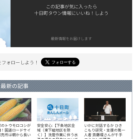
この記事が気に入ったら
十日町タウン情報にいいね！しよう
最新情報をお届けします
を
フォローしよう！
最新の記事
町のトウモロコシが
安全安心:【下条地区全
いかに対話するか ひき
期！国道ロードサイ
域（東下組地区を除
こもり研究・支援の第一
直売所は朝から長い
く）】洗管作業に伴う水
人者 斎藤環さんが千手