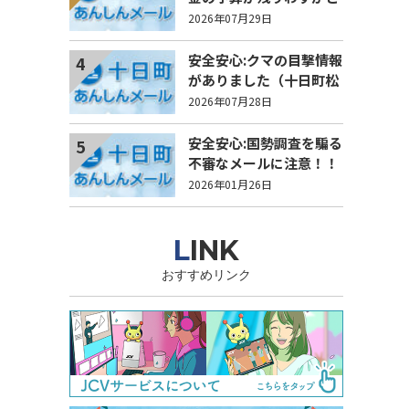
なりました
2026年07月29日
安全安心:クマの目撃情報
4
がありました（十日町松
之山地域光間地内）
2026年07月28日
安全安心:国勢調査を騙る
5
不審なメールに注意！！
2026年01月26日
LINK
おすすめリンク