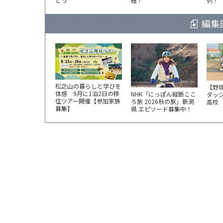
とう
結！
列！
編集
松之山の暮らしと学びを
【野
体感 9月に1泊2日の移
NHK「にっぽん縦断ここ
ダッ
住ツアー開催【参加家族
ろ旅 2026秋の旅」新潟
高校
募集】
県 エピソード募集中！