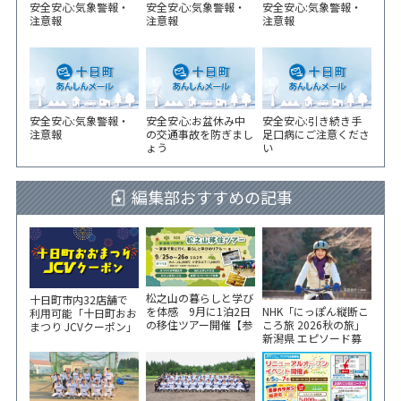
安全安心:気象警報・
安全安心:気象警報・
安全安心:気象警報・
注意報
注意報
注意報
安全安心:気象警報・
安全安心:お盆休み中
安全安心:引き続き手
注意報
の交通事故を防ぎまし
足口病にご注意くださ
ょう
い
編集部おすすめの記事
松之山の暮らしと学び
十日町市内32店舗で
NHK「にっぽん縦断こ
を体感 9月に1泊2日
利用可能「十日町おお
ころ旅 2026秋の旅」
の移住ツアー開催【参
まつり JCVクーポン」
新潟県 エピソード募
加家族募集】
新聞折込をご覧くださ
集中！
い！