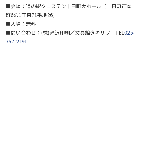
■会場：道の駅クロステン十日町大ホール（十日町市本
町6の1丁目71番地26）
■入場：無料
■問い合わせ：(株)滝沢印刷／文具館タキザワ TEL
025-
757-2191