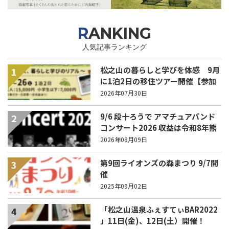
RANKING
人気記事ランキング
松之山の暮らしと学びを体感 9月
1
に1泊2日の移住ツアー開催【参加
家族募集】
2026年07月30日
9/6 段十ろうで アマチュアバンド
2
コンサート2026 収益は令和8年熊
本地震の被災地支援へ
2026年08月09日
第9回ライオンズの森まつり 9/7開
3
催
2025年09月02日
「松之山温泉ふぇすてぃBAR2022
4
」11日(金)、12日(土）開催！