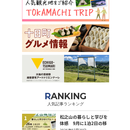
RANKING
人気記事ランキング
松之山の暮らしと学びを
1
体感 9月に1泊2日の移
住ツアー開催【参加家族
2026年07月30日