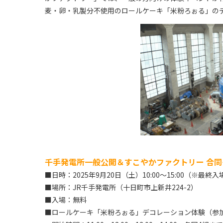
麦・卵・乳製分不使用のロールケーキ「米粉ろぉる」の
千手発電所一般公開＆すこやかファクトリー 合同
■日時：2025年9月20日（土）10:00～15:00（※最終入場
■場所：JR千手発電所（十日町市上新井224-2）
■入場：無料
■ロールケーキ「米粉ろぉる」デコレーション体験（参