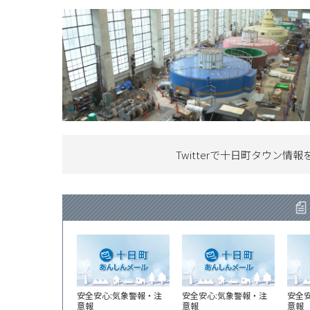
Twitterで十日町タウン情報
安全安心:気象警報・注
安全安心:気象警報・注
安全
意報
意報
意報