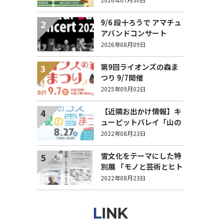
募集】
9/6 段十ろうで アマチュ
2
アバンドコンサート
2026 収益は令和8年熊本
2026年08月09日
地震の被災地支援へ
第9回ライオンズの森ま
3
つり 9/7開催
2025年09月02日
【近隣お出かけ情報】キ
4
ューピットバレイ「山の
うえ 真夏の雪まつり」
2022年08月23日
27日(土)に開催！
雪文化をテーマにした特
5
別展 「モノと芸術とヒト
が織りなす雪文化」9月6
2022年08月23日
日から
LINK