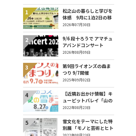
松之山の暮らしと学びを
1
体感 9月に1泊2日の移
住ツアー開催【参加家族
2026年07月30日
募集】
9/6 段十ろうで アマチュ
2
アバンドコンサート
2026 収益は令和8年熊本
2026年08月09日
地震の被災地支援へ
第9回ライオンズの森ま
3
つり 9/7開催
2025年09月02日
【近隣お出かけ情報】キ
4
ューピットバレイ「山の
うえ 真夏の雪まつり」
2022年08月23日
27日(土)に開催！
雪文化をテーマにした特
5
別展 「モノと芸術とヒト
が織りなす雪文化」9月6
2022年08月23日