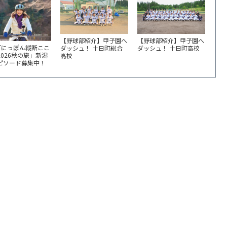
【野球部紹介】甲子園へ
【野球部紹介】甲子園へ
「にっぽん縦断ここ
ダッシュ！ 十日町総合
ダッシュ！ 十日町高校
2026秋の旅」新潟
高校
エピソード募集中！