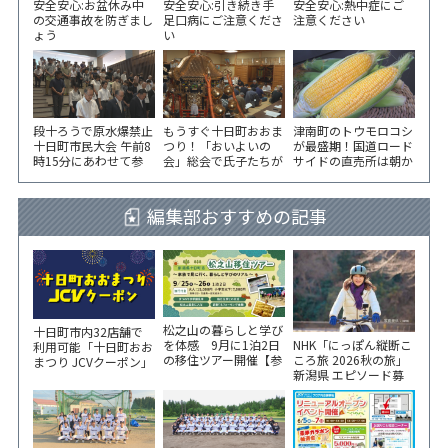
安全安心:お盆休み中
安全安心:引き続き手
安全安心:熱中症にご
の交通事故を防ぎまし
足口病にご注意くださ
注意ください
ょう
い
段十ろうで原水爆禁止
もうすぐ十日町おおま
津南町のトウモロコシ
十日町市民大会 午前8
つり！「おいよいの
が最盛期！国道ロード
時15分にあわせて参
会」総会で氏子たちが
サイドの直売所は朝か
加者が黙とう
一致団結！
ら長い列！
編集部おすすめの記事
松之山の暮らしと学び
十日町市内32店舗で
NHK「にっぽん縦断こ
を体感 9月に1泊2日
利用可能「十日町おお
ころ旅 2026秋の旅」
の移住ツアー開催【参
まつり JCVクーポン」
新潟県 エピソード募
加家族募集】
新聞折込をご覧くださ
集中！
い！