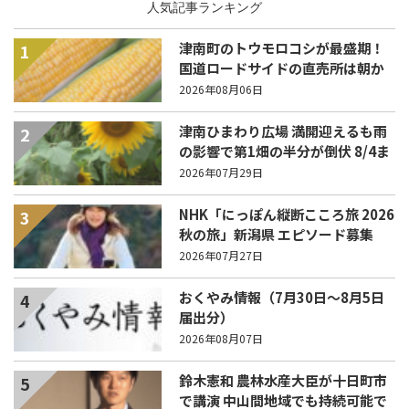
人気記事ランキング
津南町のトウモロコシが最盛期！
1
国道ロードサイドの直売所は朝か
ら長い列！
2026年08月06日
津南ひまわり広場 満開迎えるも雨
2
の影響で第1畑の半分が倒伏 8/4ま
で駐車場を無料開放
2026年07月29日
NHK「にっぽん縦断こころ旅 2026
3
秋の旅」新潟県 エピソード募集
中！
2026年07月27日
おくやみ情報（7月30日～8月5日
4
届出分）
2026年08月07日
鈴木憲和 農林水産大臣が十日町市
5
で講演 中山間地域でも持続可能で