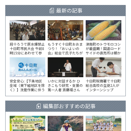
最新の記事
段十ろうで原水爆禁止
もうすぐ十日町おおま
津南町のトウモロコシ
十日町市民大会 午前8
つり！「おいよいの
が最盛期！国道ロード
時15分にあわせて参
会」総会で氏子たちが
サイドの直売所は朝か
加者が黙とう
一致団結！
ら長い列！
安全安心:【下条地区
いかに対話するか ひ
十日町税務署で十日町
全域（東下組地区を除
きこもり研究・支援の
総合高校の生徒2人が
く）】洗管作業に伴う
第一人者 斎藤環さん
インターンシップ
水道の濁りの発生につ
が千手コミセンで講演
いて
編集部おすすめの記事