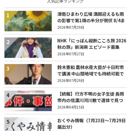
人気記事ランキング
津南ひまわり広場 満開迎えるも雨
1
の影響で第1畑の半分が倒伏 8/4ま
で駐車場を無料開放
2026年07月29日
NHK「にっぽん縦断こころ旅 2026
2
秋の旅」新潟県 エピソード募集
中！
2026年07月27日
鈴木憲和 農林水産大臣が十日町市
3
で講演 中山間地域でも持続可能で
稼げる農業とは？
2026年07月29日
【続報】行方不明の女子生徒 長岡
4
市内の信濃川河川敷で遺体で見つ
かる
2026年04月15日
おくやみ情報（7月23日～7月29日
5
届出分）