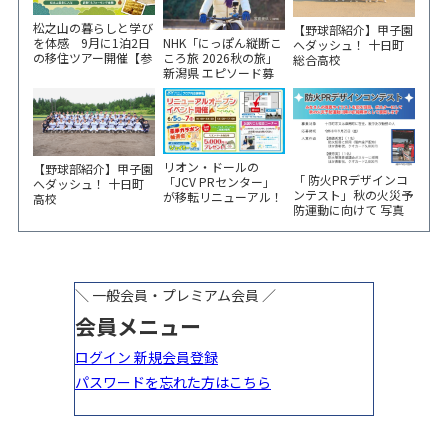
松之山の暮らしと学び
【野球部紹介】甲子園
NHK「にっぽん縦断こ
を体感 9月に1泊2日
へダッシュ！ 十日町
ころ旅 2026秋の旅」
の移住ツアー開催【参
総合高校
新潟県 エピソード募
加家族募集】
集中！
リオン・ドールの
【野球部紹介】甲子園
「 防火PRデザインコ
「JCV PRセンター」
へダッシュ！ 十日町
ンテスト」秋の火災予
が移転リニューアル！
高校
防運動に向けて 写真
6/5から3日間 記念イ
やイラスト作品募集！
ベント開催