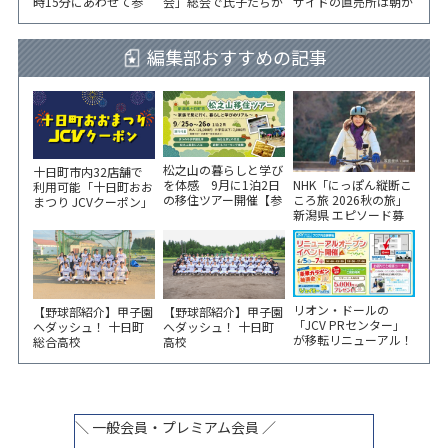
時15分にあわせて参
会」総会で氏子たちが
サイドの直売所は朝か
加者が黙とう
一致団結！
ら長い列！
編集部おすすめの記事
松之山の暮らしと学び
十日町市内32店舗で
NHK「にっぽん縦断こ
を体感 9月に1泊2日
利用可能「十日町おお
ころ旅 2026秋の旅」
の移住ツアー開催【参
まつり JCVクーポン」
新潟県 エピソード募
加家族募集】
新聞折込をご覧くださ
集中！
い！
リオン・ドールの
【野球部紹介】甲子園
【野球部紹介】甲子園
「JCV PRセンター」
へダッシュ！ 十日町
へダッシュ！ 十日町
が移転リニューアル！
総合高校
高校
6/5から3日間 記念イ
ベント開催