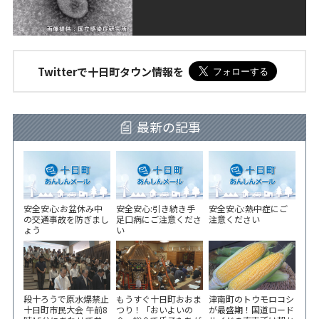
Twitterで十日町タウン情報を
最新の記事
安全安心:お盆休み中
安全安心:引き続き手
安全安心:熱中症にご
の交通事故を防ぎまし
足口病にご注意くださ
注意ください
ょう
い
段十ろうで原水爆禁止
もうすぐ十日町おおま
津南町のトウモロコシ
十日町市民大会 午前8
つり！「おいよいの
が最盛期！国道ロード