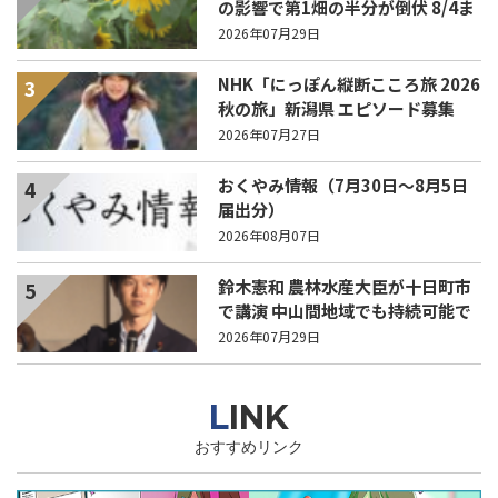
の影響で第1畑の半分が倒伏 8/4ま
で駐車場を無料開放
2026年07月29日
NHK「にっぽん縦断こころ旅 2026
3
秋の旅」新潟県 エピソード募集
中！
2026年07月27日
おくやみ情報（7月30日～8月5日
4
届出分）
2026年08月07日
鈴木憲和 農林水産大臣が十日町市
5
で講演 中山間地域でも持続可能で
稼げる農業とは？
2026年07月29日
LINK
おすすめリンク