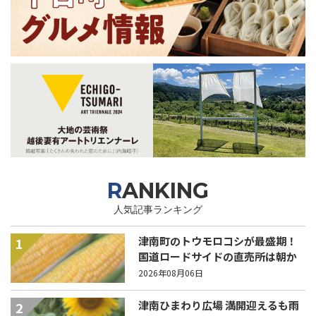
RANKING
人気記事ランキング
津南町のトウモロコシが最盛期！
1
国道ロードサイドの直売所は朝か
ら長い列！
2026年08月06日
津南ひまわり広場 満開迎えるも雨
2