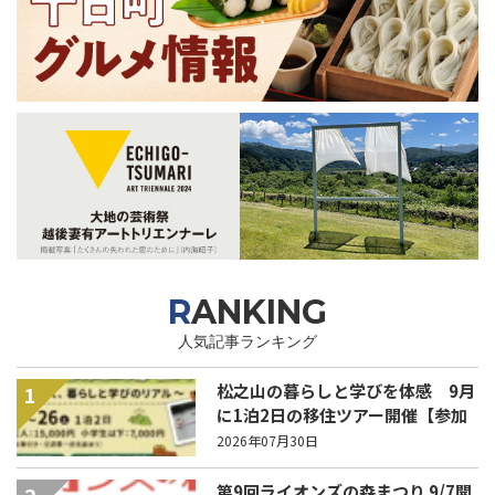
RANKING
人気記事ランキング
松之山の暮らしと学びを体感 9月
1
に1泊2日の移住ツアー開催【参加
家族募集】
2026年07月30日
第9回ライオンズの森まつり 9/7開
2