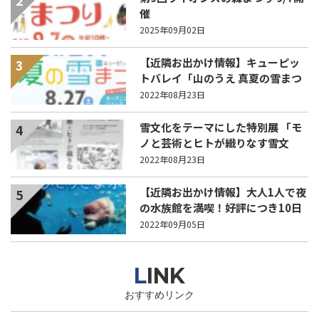
催
2025年09月02日
【近隣お出かけ情報】キューピッ
3
トバレイ「山のうえ 真夏の雪まつ
り」 27日(土)に開催！
2022年08月23日
雪文化をテーマにした特別展 「モ
4
ノと芸術とヒトが織りなす雪文
化」9月6日から
2022年08月23日
【近隣お出かけ情報】大人1人で夜
5
の水族館を満喫！好評につき10日
（土）も開催！
2022年09月05日
LINK
おすすめリンク