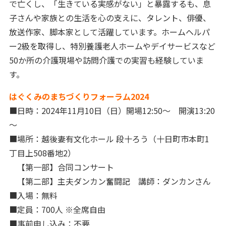
で亡くし、「生きている実感がない」と暴露するも、息
子さんや家族との生活を心の支えに、タレント、俳優、
放送作家、脚本家として活躍しています。ホームヘルパ
ー2級を取得し、特別養護老人ホームやデイサービスなど
50か所の介護現場や訪問介護での実習も経験していま
す。
はぐくみのまちづくりフォーラム2024
■日時：2024年11月10日（日）開場12:50～ 開演13:20
～
■場所：越後妻有文化ホール 段十ろう（十日町市本町1
丁目上508番地2）
【第一部】合同コンサート
【第二部】主夫ダンカン奮闘記 講師：ダンカンさん
■入場：無料
■定員：700人 ※全席自由
■事前申し込み：不要