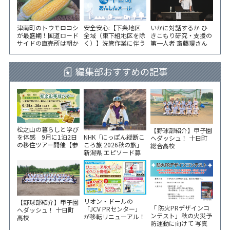
津南町のトウモロコシ
安全安心:【下条地区
いかに対話するか ひ
が最盛期！国道ロード
全域（東下組地区を除
きこもり研究・支援の
サイドの直売所は朝か
く）】洗管作業に伴う
第一人者 斎藤環さん
ら長い列！
水道の濁りの発生につ
が千手コミセンで講演
いて
編集部おすすめの記事
松之山の暮らしと学び
【野球部紹介】甲子園
NHK「にっぽん縦断こ
を体感 9月に1泊2日
へダッシュ！ 十日町
ころ旅 2026秋の旅」
の移住ツアー開催【参
総合高校
新潟県 エピソード募
加家族募集】
集中！
リオン・ドールの
【野球部紹介】甲子園
「 防火PRデザインコ
「JCV PRセンター」
へダッシュ！ 十日町
ンテスト」秋の火災予
が移転リニューアル！
高校
防運動に向けて 写真
6/5から3日間 記念イ