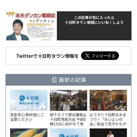
この記事が気に入ったら
十日町タウン情報にいいね！しよう
Twitterで十日町タウン情報を
最新の記事
安全安心:熱中症にご
段十ろうで原水爆禁止
もうすぐ十日町おおま
注意ください
十日町市民大会 午前8
つり！「おいよいの
時15分にあわせて参
会」総会で氏子たちが
加者が黙とう
一致団結！