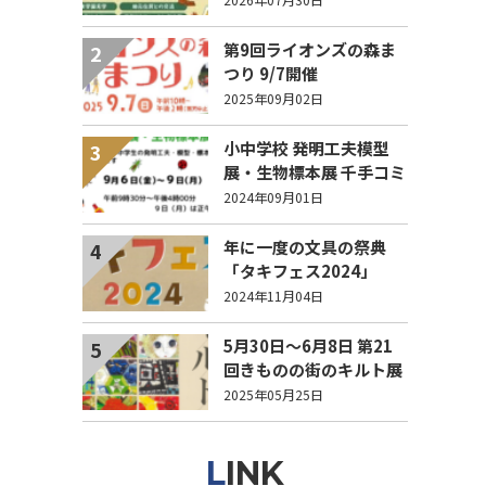
募集】
第9回ライオンズの森ま
2
つり 9/7開催
2025年09月02日
小中学校 発明工夫模型
3
展・生物標本展 千手コミ
センで9/6から開催
2024年09月01日
年に一度の文具の祭典
4
「タキフェス2024」
11/8・9にクロステンで
2024年11月04日
開催
5月30日～6月8日 第21
5
回きものの街のキルト展
2025年05月25日
LINK