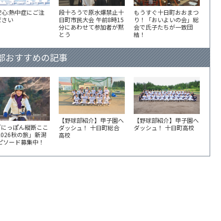
安心:熱中症にご注
段十ろうで原水爆禁止十
もうすぐ十日町おおまつ
ださい
日町市民大会 午前8時15
り！「おいよいの会」総
分にあわせて参加者が黙
会で氏子たちが一致団
とう
結！
部おすすめの記事
【野球部紹介】甲子園へ
【野球部紹介】甲子園へ
「にっぽん縦断ここ
ダッシュ！ 十日町総合
ダッシュ！ 十日町高校
2026秋の旅」新潟
高校
エピソード募集中！