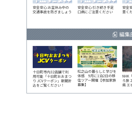
安全安心:お盆休み中の
安全安心:引き続き手足
安全
交通事故を防ぎましょう
口病にご注意ください
意く
編集
松之山の暮らしと学びを
十日町市内32店舗で利
体感 9月に1泊2日の移
NHK
用可能「十日町おおまつ
住ツアー開催【参加家族
ろ旅 
り JCVクーポン」新聞折
募集】
県 
込をご覧ください！