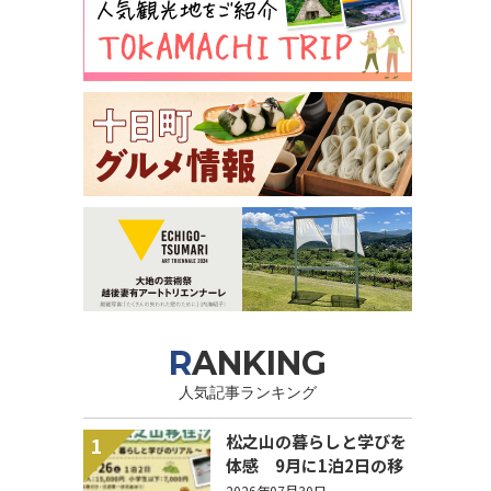
RANKING
人気記事ランキング
松之山の暮らしと学びを
1
体感 9月に1泊2日の移
住ツアー開催【参加家族
2026年07月30日