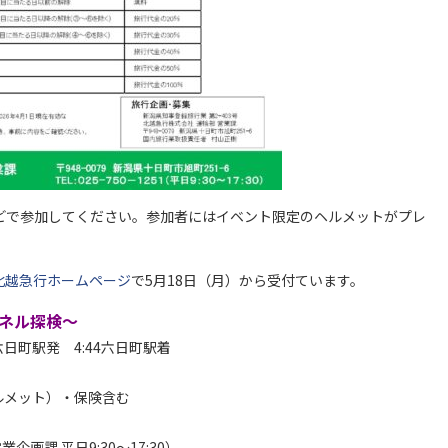
どで参加してください。参加者にはイベント限定のヘルメットがプレ
北越急行ホームページ
で5月18日（月）から受付ています。
ンネル探検～
0六日町駅発 4:44六日町駅着
ルメット）・保険含む
企画課 平日9:30～17:30）