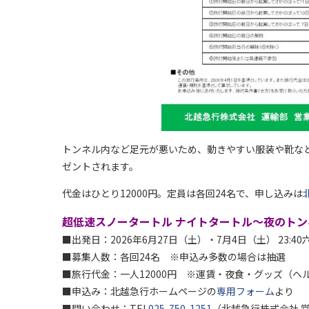
トンネル内など足元が悪いため、動きやすい服装や靴な
ゼントされます。
代金はひとり12000円。定員は各回24名で、申し込みは
超低速スノータートル ナイトタートル～夜のト
■出発日：2026年6月27日（土）・7月4日（土） 23:4
■募集人数：各回24名 ※申込み多数の場合は抽選
■旅行代金：一人12000円 ※運賃・夜食・グッズ（ヘ
■申込み：北越急行ホームページの
専用フォーム
より
■問い合わせ：TEL
025-750-1251
（北越急行株式会社 営業