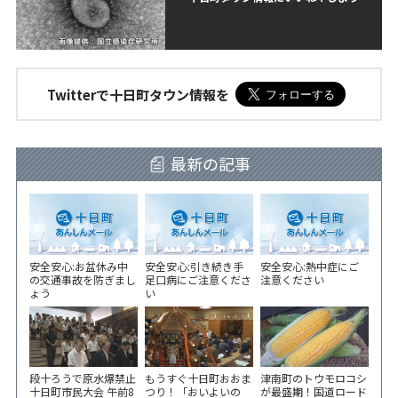
Twitterで十日町タウン情報を
最新の記事
安全安心:お盆休み中
安全安心:引き続き手
安全安心:熱中症にご
の交通事故を防ぎまし
足口病にご注意くださ
注意ください
ょう
い
段十ろうで原水爆禁止
もうすぐ十日町おおま
津南町のトウモロコシ
十日町市民大会 午前8
つり！「おいよいの
が最盛期！国道ロード