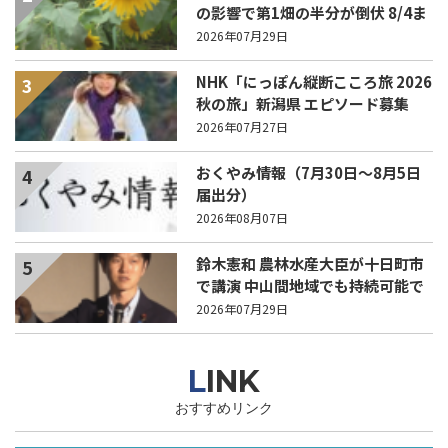
の影響で第1畑の半分が倒伏 8/4ま
で駐車場を無料開放
2026年07月29日
NHK「にっぽん縦断こころ旅 2026
3
秋の旅」新潟県 エピソード募集
中！
2026年07月27日
おくやみ情報（7月30日～8月5日
4
届出分）
2026年08月07日
鈴木憲和 農林水産大臣が十日町市
5
で講演 中山間地域でも持続可能で
稼げる農業とは？
2026年07月29日
LINK
おすすめリンク