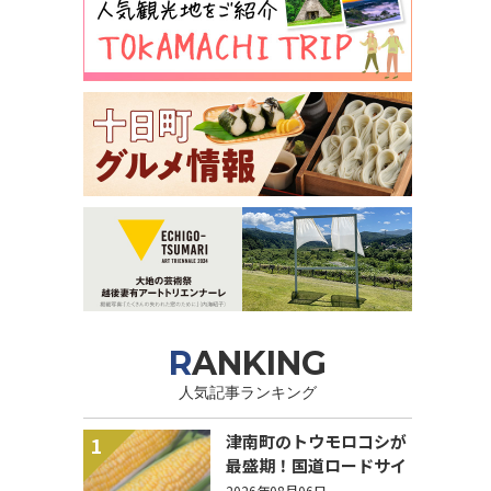
RANKING
人気記事ランキング
津南町のトウモロコシが
1
最盛期！国道ロードサイ
ドの直売所は朝から長い
2026年08月06日