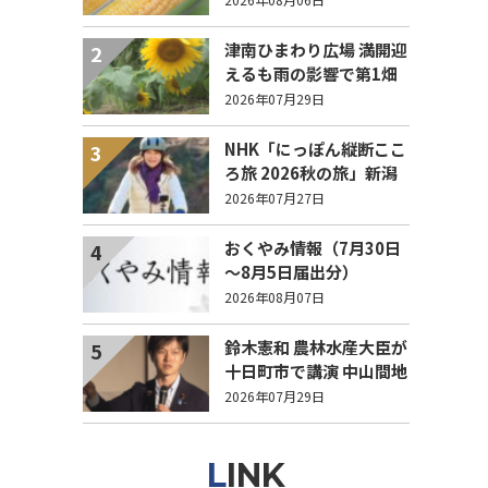
列！
津南ひまわり広場 満開迎
2
えるも雨の影響で第1畑
の半分が倒伏 8/4まで駐
2026年07月29日
車場を無料開放
NHK「にっぽん縦断ここ
3
ろ旅 2026秋の旅」新潟
県 エピソード募集中！
2026年07月27日
おくやみ情報（7月30日
4
～8月5日届出分）
2026年08月07日
鈴木憲和 農林水産大臣が
5
十日町市で講演 中山間地
域でも持続可能で稼げる
2026年07月29日
農業とは？
LINK