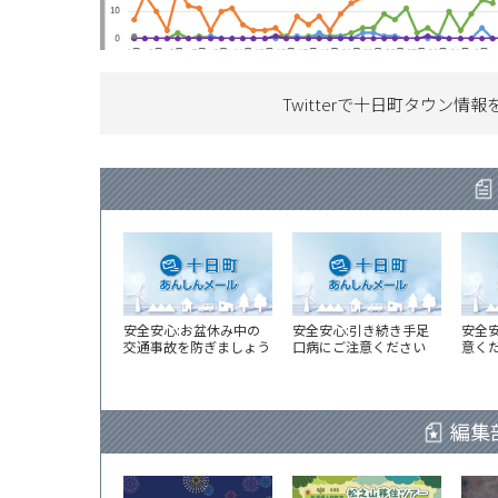
Twitterで十日町タウン情報
安全安心:お盆休み中の
安全安心:引き続き手足
安全
交通事故を防ぎましょう
口病にご注意ください
意く
編集