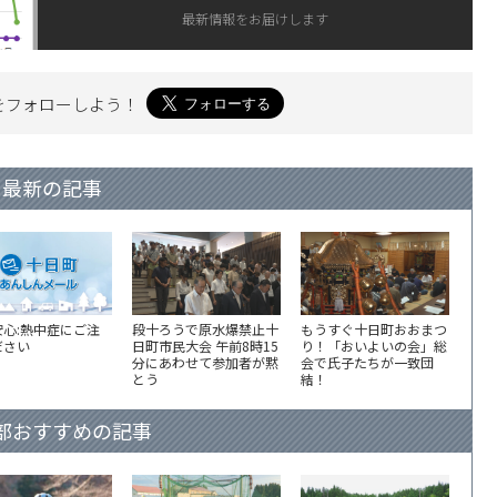
最新情報をお届けします
を
フォローしよう！
最新の記事
安心:熱中症にご注
段十ろうで原水爆禁止十
もうすぐ十日町おおまつ
ださい
日町市民大会 午前8時15
り！「おいよいの会」総
分にあわせて参加者が黙
会で氏子たちが一致団
とう
結！
部おすすめの記事