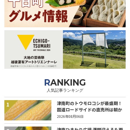
RANKING
人気記事ランキング
津南町のトウモロコシが最盛期！
1
国道ロードサイドの直売所は朝か
ら長い列！
2026年08月06日
津南ひまわり広場 満開迎えるも雨