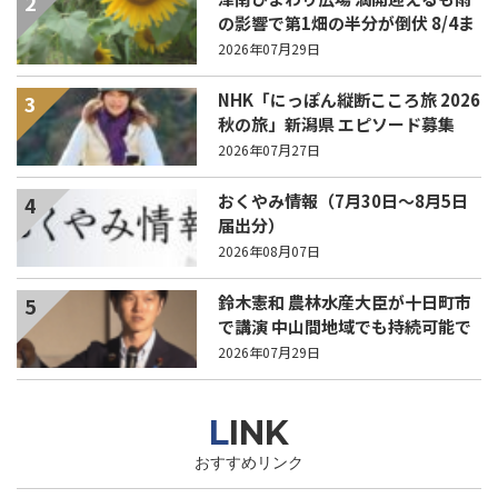
2
の影響で第1畑の半分が倒伏 8/4ま
で駐車場を無料開放
2026年07月29日
NHK「にっぽん縦断こころ旅 2026
3
秋の旅」新潟県 エピソード募集
中！
2026年07月27日
おくやみ情報（7月30日～8月5日
4
届出分）
2026年08月07日
鈴木憲和 農林水産大臣が十日町市
5
で講演 中山間地域でも持続可能で
稼げる農業とは？
2026年07月29日
LINK
おすすめリンク