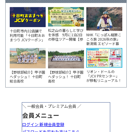
松之山の暮らしと学び
十日町市内32店舗で
NHK「にっぽん縦断こ
を体感 9月に1泊2日
利用可能「十日町おお
ころ旅 2026秋の旅」
の移住ツアー開催【参
まつり JCVクーポン」
新潟県 エピソード募
加家族募集】
新聞折込をご覧くださ
集中！
い！
リオン・ドールの
【野球部紹介】甲子園
【野球部紹介】甲子園
「JCV PRセンター」
へダッシュ！ 十日町
へダッシュ！ 十日町
が移転リニューアル！
総合高校
高校
6/5から3日間 記念イ
ベント開催