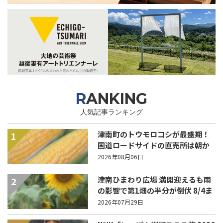
RANKING
人気記事ランキング
津南町のトウモロコシが最盛期！
1
国道ロードサイドの直売所は朝か
ら長い列！
2026年08月06日
津南ひまわり広場 満開迎えるも雨
2
の影響で第1畑の半分が倒伏 8/4ま
で駐車場を無料開放
2026年07月29日