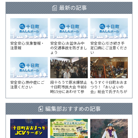
最新の記事
安全安心:気象警報・
安全安心:お盆休み中
安全安心:引き続き手
注意報
の交通事故を防ぎまし
足口病にご注意くださ
ょう
い
安全安心:熱中症にご
段十ろうで原水爆禁止
もうすぐ十日町おおま
注意ください
十日町市民大会 午前8
つり！「おいよいの
時15分にあわせて参
会」総会で氏子たちが
加者が黙とう
一致団結！
編集部おすすめの記事