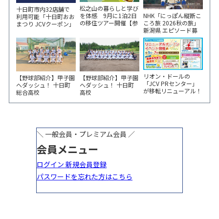
松之山の暮らしと学び
十日町市内32店舗で
NHK「にっぽん縦断こ
を体感 9月に1泊2日
利用可能「十日町おお
ころ旅 2026秋の旅」
の移住ツアー開催【参
まつり JCVクーポン」
新潟県 エピソード募
加家族募集】
新聞折込をご覧くださ
集中！
い！
リオン・ドールの
【野球部紹介】甲子園
【野球部紹介】甲子園
「JCV PRセンター」
へダッシュ！ 十日町
へダッシュ！ 十日町
が移転リニューアル！
総合高校
高校
6/5から3日間 記念イ
ベント開催