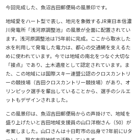
今回完成した、魚沼吉田郵便局の風景印です。
地域愛をハート型で表し、地元を象徴するJR東日本信濃
川発電所「浅河原調整池」の風景が全面に配置されてい
ます。浅河原調整池は75年前に完成。ここから取水した
水を利用して発電した電力は、都心の交通網を支えるた
めに使われています。今では地域の南北をつなぐ大切な
「接点」であり、土木遺産として認定されています。ま
た、この地域には国際スキー連盟公認のクロスカントリ
ーの競技場（吉田クロスカントリー競技場）があり、オ
リンピック選手を輩出していることから、選手のシルエ
ットもデザインされました。
この風景印は、魚沼吉田郵便局からの声掛けで、地域を
盛り上げたいと吉田地域支援員の山口洋樹さん（50）が
考案しました。山口さんは十日町市の出身で7年前にUタ
ーンし、現在吉田地域で活動しています。