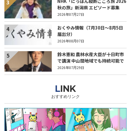
NHK「にっぽん縦断こころ旅 2026
3
秋の旅」新潟県 エピソード募集
中！
2026年07月27日
おくやみ情報（7月30日～8月5日
4
届出分）
2026年08月07日
鈴木憲和 農林水産大臣が十日町市
5
で講演 中山間地域でも持続可能で
稼げる農業とは？
2026年07月29日
LINK
おすすめリンク