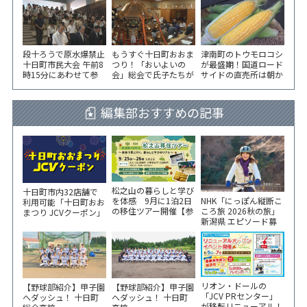
段十ろうで原水爆禁止
もうすぐ十日町おおま
津南町のトウモロコシ
十日町市民大会 午前8
つり！「おいよいの
が最盛期！国道ロード
時15分にあわせて参
会」総会で氏子たちが
サイドの直売所は朝か
加者が黙とう
一致団結！
ら長い列！
編集部おすすめの記事
松之山の暮らしと学び
十日町市内32店舗で
NHK「にっぽん縦断こ
を体感 9月に1泊2日
利用可能「十日町おお
ころ旅 2026秋の旅」
の移住ツアー開催【参
まつり JCVクーポン」
新潟県 エピソード募
加家族募集】
新聞折込をご覧くださ
集中！
い！
リオン・ドールの
【野球部紹介】甲子園
【野球部紹介】甲子園
「JCV PRセンター」
へダッシュ！ 十日町
へダッシュ！ 十日町
が移転リニューアル！