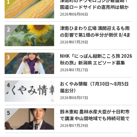
津南町のトウモロコシが最盛期！
1
国道ロードサイドの直売所は朝か
ら長い列！
2026年08月06日
津南ひまわり広場 満開迎えるも雨
2
の影響で第1畑の半分が倒伏 8/4ま
で駐車場を無料開放
2026年07月29日
NHK「にっぽん縦断こころ旅 2026
3
秋の旅」新潟県 エピソード募集
中！
2026年07月27日
おくやみ情報（7月30日～8月5日
4
届出分）
2026年08月07日
鈴木憲和 農林水産大臣が十日町市
5
で講演 中山間地域でも持続可能で
稼げる農業とは？
2026年07月29日