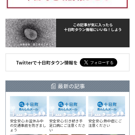
この記事が気に入ったら
十日町タウン情報にいいね！しよう
Twitterで十日町タウン情報を
最新の記事
安全安心:お盆休み中
安全安心:引き続き手
安全安心:熱中症にご
の交通事故を防ぎまし
足口病にご注意くださ
注意ください
ょう
い