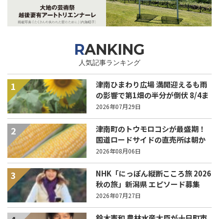
RANKING
人気記事ランキング
津南ひまわり広場 満開迎えるも雨
1
の影響で第1畑の半分が倒伏 8/4ま
で駐車場を無料開放
2026年07月29日
津南町のトウモロコシが最盛期！
2
国道ロードサイドの直売所は朝か
ら長い列！
2026年08月06日
NHK「にっぽん縦断こころ旅 2026
3
秋の旅」新潟県 エピソード募集
中！
2026年07月27日
鈴木憲和 農林水産大臣が十日町市