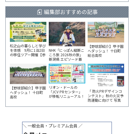
いて
編集部おすすめの記事
松之山の暮らしと学び
【野球部紹介】甲子園
NHK「にっぽん縦断こ
を体感 9月に1泊2日
へダッシュ！ 十日町
ころ旅 2026秋の旅」
の移住ツアー開催【参
総合高校
新潟県 エピソード募
加家族募集】
集中！
リオン・ドールの
【野球部紹介】甲子園
「 防火PRデザインコ
「JCV PRセンター」
へダッシュ！ 十日町
ンテスト」秋の火災予
が移転リニューアル！
高校
防運動に向けて 写真
6/5から3日間 記念イ
やイラスト作品募集！
ベント開催