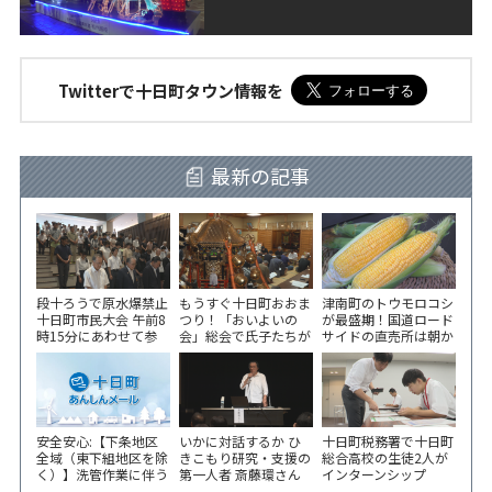
Twitterで十日町タウン情報を
最新の記事
段十ろうで原水爆禁止
もうすぐ十日町おおま
津南町のトウモロコシ
十日町市民大会 午前8
つり！「おいよいの
が最盛期！国道ロード
時15分にあわせて参
会」総会で氏子たちが
サイドの直売所は朝か
加者が黙とう
一致団結！
ら長い列！
安全安心:【下条地区
いかに対話するか ひ
十日町税務署で十日町
全域（東下組地区を除
きこもり研究・支援の
総合高校の生徒2人が
く）】洗管作業に伴う
第一人者 斎藤環さん
インターンシップ
水道の濁りの発生につ
が千手コミセンで講演