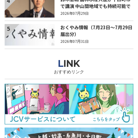
4
で講演 中山間地域でも持続可能で
稼げる農業とは？
2026年07月29日
おくやみ情報（7月23日～7月29日
5
届出分）
2026年07月31日
LINK
おすすめリンク